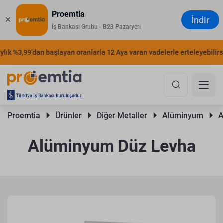
Proemtia
İndir
İş Bankası Grubu - B2B Pazaryeri
k %3,99'dan başlayan oranlarla 12 Aya varan vadelerle erteleyebilirsini
Proemtia 
Ürünler 
Diğer Metaller 
Alüminyum 
A
Alüminyum Düz Levha