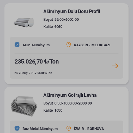
Alüminyum Dolu Boru Profil
Boyut
55.00x6000.00
Kalite
6060
ACM Alüminyum
KAYSERİ - MELİKGAZİ
235.026,70 ₺/Ton
KDV Hariç: 221.723,30 ₺/Ton
Alüminyum Gofrajlı Levha
Boyut
0.50x1000.00x2000.00
Kalite
1050
Boz Metal Alüminyum
İZMİR - BORNOVA