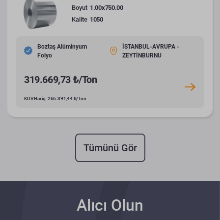
Boyut
1.00x750.00
Kalite
1050
Boztaş Alüminyum
İSTANBUL-AVRUPA -
Folyo
ZEYTİNBURNU
319.669,73 ₺/Ton
KDV Hariç: 266.391,44 ₺/Ton
Tümünü Gör
Alıcı Olun