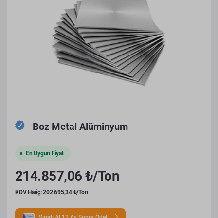
Boz Metal Alüminyum
En Uygun Fiyat
214.857,06 ₺/Ton
KDV Hariç: 202.695,34 ₺/Ton
Şimdi Al 12 Ay Sonra Öde!