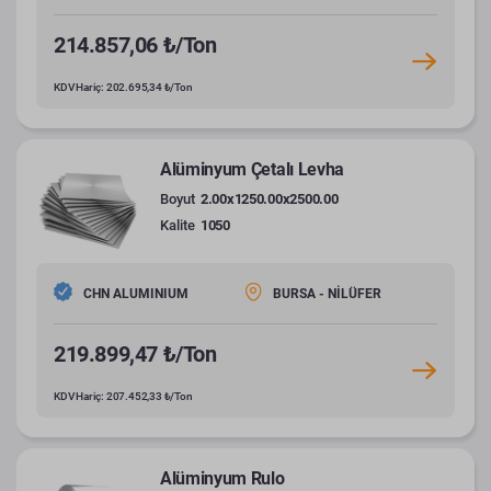
214.857,06 ₺/Ton
KDV Hariç: 202.695,34 ₺/Ton
Alüminyum Çetalı Levha
Boyut
2.00x1250.00x2500.00
Kalite
1050
CHN ALUMINIUM
BURSA - NİLÜFER
219.899,47 ₺/Ton
KDV Hariç: 207.452,33 ₺/Ton
Alüminyum Rulo