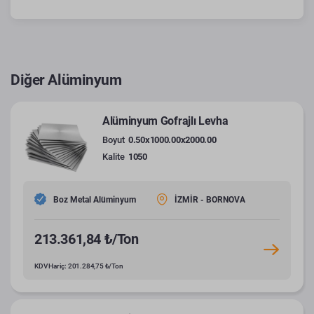
Diğer Alüminyum
Alüminyum Gofrajlı Levha
Boyut
0.50x1000.00x2000.00
Kalite
1050
Boz Metal Alüminyum
İZMİR - BORNOVA
213.361,84 ₺/Ton
KDV Hariç: 201.284,75 ₺/Ton