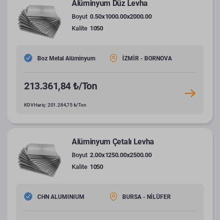
Alüminyum Düz Levha
Boyut
0.50x1000.00x2000.00
Kalite
1050
Boz Metal Alüminyum
İZMİR - BORNOVA
213.361,84 ₺/Ton
KDV Hariç: 201.284,75 ₺/Ton
Alüminyum Çetalı Levha
Boyut
2.00x1250.00x2500.00
Kalite
1050
CHN ALUMINIUM
BURSA - NİLÜFER