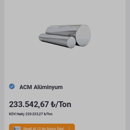
ACM Alüminyum
233.542,67 ₺/Ton
KDV Hariç: 220.323,27 ₺/Ton
Şimdi Al 12 Ay Sonra Öde!