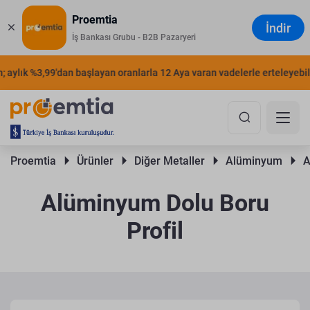
Proemtia
İndir
İş Bankası Grubu - B2B Pazaryeri
aylık %3,99'dan başlayan oranlarla 12 Aya varan vadelerle erteleyebilirs
Proemtia 
Ürünler 
Diğer Metaller 
Alüminyum 
A
Alüminyum Dolu Boru
Profil