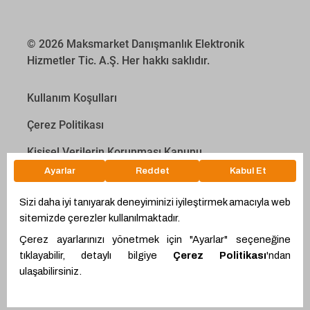
© 2026 Maksmarket Danışmanlık Elektronik
Hizmetler Tic. A.Ş. Her hakkı saklıdır.
Kullanım Koşulları
Çerez Politikası
Kişisel Verilerin Korunması Kanunu
İletişim Aydınlatma Metni
Proyakıt
Ödeme Hesaplama Aracı
WhatsApp
Teklif Hattı
Ürünler
Alıcı Ol
Giriş Yap
Proemtia Kartlar