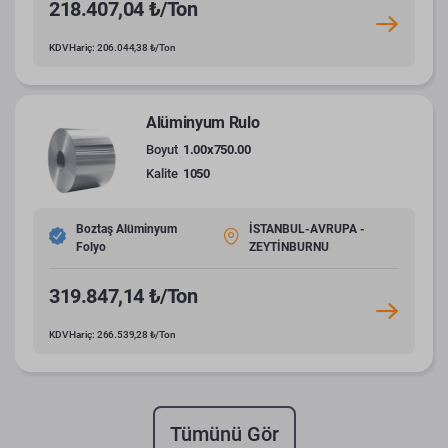
218.407,04 ₺/Ton
KDV Hariç: 206.044,38 ₺/Ton
Alüminyum Rulo
Boyut
1.00x750.00
Kalite
1050
Boztaş Alüminyum
İSTANBUL-AVRUPA -
Folyo
ZEYTİNBURNU
319.847,14 ₺/Ton
KDV Hariç: 266.539,28 ₺/Ton
Tümünü Gör