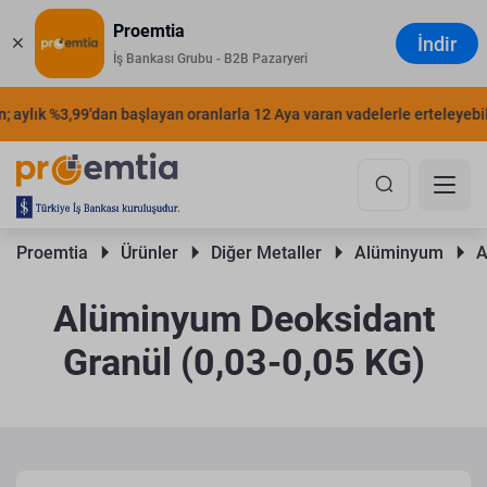
Proemtia
İndir
İş Bankası Grubu - B2B Pazaryeri
aylık %3,99'dan başlayan oranlarla 12 Aya varan vadelerle erteleyebilir
Proemtia 
Ürünler 
Diğer Metaller 
Alüminyum 
A
Alüminyum Deoksidant
Granül (0,03-0,05 KG)