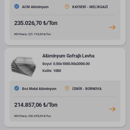
ACM Alüminyum
KAYSERİ - MELİKGAZİ
235.026,70 ₺/Ton
KDV Hariç: 221.723,30 ₺/Ton
Alüminyum Gofrajlı Levha
Boyut
0.50x1000.00x2000.00
Kalite
1050
Boz Metal Alüminyum
İZMİR - BORNOVA
214.857,06 ₺/Ton
KDV Hariç: 202.695,34 ₺/Ton