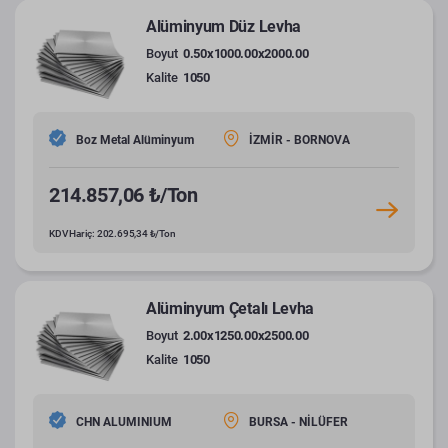
Alüminyum Düz Levha
Boyut
0.50x1000.00x2000.00
Kalite
1050
Boz Metal Alüminyum
İZMİR - BORNOVA
214.857,06 ₺/Ton
KDV Hariç: 202.695,34 ₺/Ton
Alüminyum Çetalı Levha
Boyut
2.00x1250.00x2500.00
Kalite
1050
CHN ALUMINIUM
BURSA - NİLÜFER