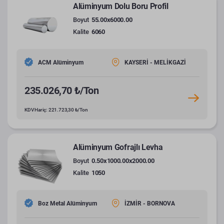
Alüminyum Dolu Boru Profil
Boyut
55.00x6000.00
Kalite
6060
ACM Alüminyum
KAYSERİ - MELİKGAZİ
235.026,70 ₺/Ton
KDV Hariç: 221.723,30 ₺/Ton
Alüminyum Gofrajlı Levha
Boyut
0.50x1000.00x2000.00
Kalite
1050
Boz Metal Alüminyum
İZMİR - BORNOVA