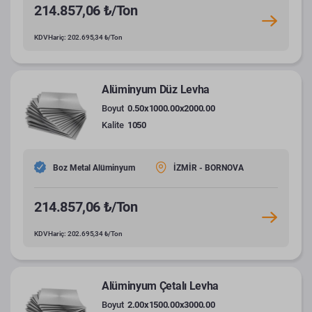
214.857,06 ₺/Ton
KDV Hariç: 202.695,34 ₺/Ton
Alüminyum Düz Levha
Boyut
0.50x1000.00x2000.00
Kalite
1050
Boz Metal Alüminyum
İZMİR - BORNOVA
214.857,06 ₺/Ton
KDV Hariç: 202.695,34 ₺/Ton
Alüminyum Çetalı Levha
Boyut
2.00x1500.00x3000.00