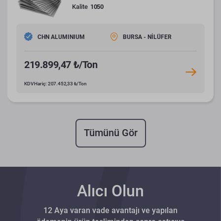
Kalite
1050
CHN ALUMINIUM
BURSA - NİLÜFER
219.899,47 ₺/Ton
KDV Hariç: 207.452,33 ₺/Ton
Tümünü Gör
Alıcı Olun
12 Aya varan vade avantajı ve yapılan