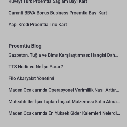
Kuveyt Türk Proemtia Sağlam Bayi Kart
Garanti BBVA Bonus Business Proemtia Bayi Kart
Yapı Kredi Proemtia Trio Kart
Proemtia Blog
Gazbeton, Tuğla ve Bims Karşılaştırması: Hangisi Daha Avantajlı?
TTS Nedir ve Ne İşe Yarar?
Filo Akaryakıt Yönetimi
Maden Ocaklarında Operasyonel Verimlilik Nasıl Arttırılır?
Müteahhitler İçin Toptan İnşaat Malzemesi Satın Alma Rehberi
Maden Ocaklarında En Yüksek Gider Kalemleri Nelerdir?