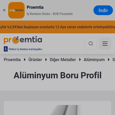
Proemtia
İndir
İş Bankası Grubu - B2B Pazaryeri
k %3,99'dan başlayan oranlarla 12 Aya varan vadelerle erteleyebilirsini
Proemtia 
Ürünler 
Diğer Metaller 
Alüminyum 
S
Alüminyum Boru Profil