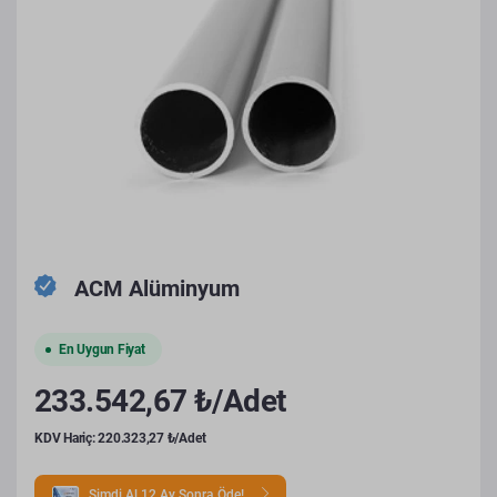
ACM Alüminyum
En Uygun Fiyat
233.542,67 ₺/Adet
KDV Hariç: 220.323,27 ₺/Adet
Şimdi Al 12 Ay Sonra Öde!