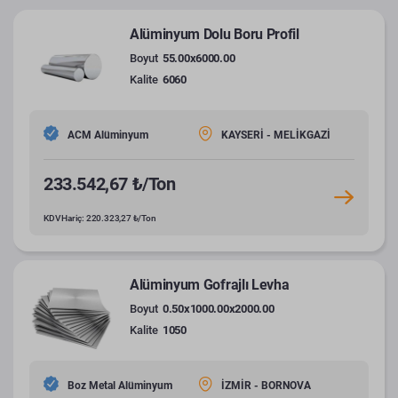
Alüminyum Dolu Boru Profil
Boyut
55.00x6000.00
Kalite
6060
ACM Alüminyum
KAYSERİ - MELİKGAZİ
233.542,67 ₺/Ton
KDV Hariç: 220.323,27 ₺/Ton
Alüminyum Gofrajlı Levha
Boyut
0.50x1000.00x2000.00
Kalite
1050
Boz Metal Alüminyum
İZMİR - BORNOVA