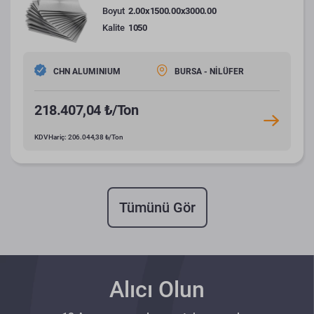
Boyut
2.00x1500.00x3000.00
Kalite
1050
CHN ALUMINIUM
BURSA - NİLÜFER
218.407,04 ₺/Ton
KDV Hariç: 206.044,38 ₺/Ton
Tümünü Gör
Alıcı Olun