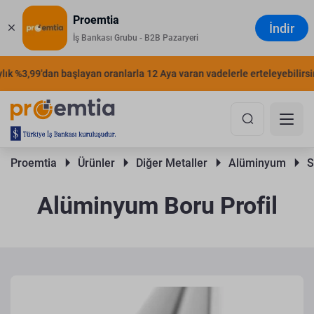
Proemtia
İndir
İş Bankası Grubu - B2B Pazaryeri
 %3,99'dan başlayan oranlarla 12 Aya varan vadelerle erteleyebilirsiniz.
Proemtia 
Ürünler 
Diğer Metaller 
Alüminyum 
S
Alüminyum Boru Profil