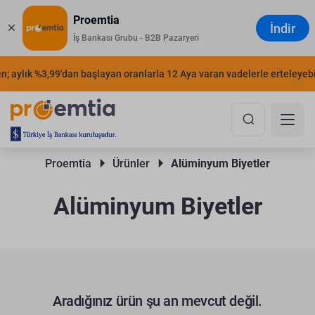
Proemtia
İndir
İş Bankası Grubu - B2B Pazaryeri
; aylık %3,99'dan başlayan oranlarla 12 Aya varan vadelerle erteleyebili
Proemtia 
Ürünler 
Alüminyum Biyetler
Alüminyum Biyetler
Aradığınız ürün şu an mevcut değil.