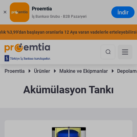
Proemtia
İndir
İş Bankası Grubu - B2B Pazaryeri
k %3,99'dan başlayan oranlarla 12 Aya varan vadelerle erteleyebilirsiniz
Proemtia 
Ürünler 
Makine ve Ekipmanlar 
Depolama
Akümülasyon Tankı