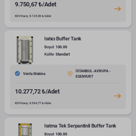
9.750,67 ₺/Adet
KDV Hariç: 8.125,56 ₺/Adet
Isıtıcı Buffer Tank
Boyut
100.00
Kalite
Standart
İSTANBUL-AVRUPA -
Venta Makina
ESENYURT
10.277,72 ₺/Adet
KDV Hariç: 8.564,77 ₺/Adet
Isıtma Tek Serpantinli Buffer Tank
Boyut
100.00