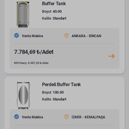
Buffer Tank
Boyut
40.00
Kalite
Standart
Venta Makina
ANKARA - SİNCAN
7.784,69 ₺/Adet
KDV Hariç: 6.487,24 ₺/Adet
Perdeli Buffer Tank
Boyut
100.00
Kalite
Standart
Venta Makina
İZMİR - KEMALPAŞA