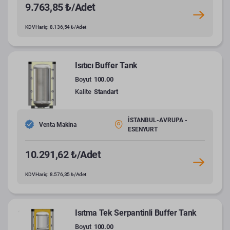
9.763,85 ₺/Adet
KDV Hariç: 8.136,54 ₺/Adet
Isıtıcı Buffer Tank
Boyut
100.00
Kalite
Standart
İSTANBUL-AVRUPA -
Venta Makina
ESENYURT
10.291,62 ₺/Adet
KDV Hariç: 8.576,35 ₺/Adet
Isıtma Tek Serpantinli Buffer Tank
Boyut
100.00