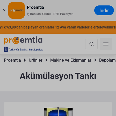
Proemtia
İndir
İş Bankası Grubu - B2B Pazaryeri
k %3,99'dan başlayan oranlarla 12 Aya varan vadelerle erteleyebilirsiniz
Proemtia 
Ürünler 
Makine ve Ekipmanlar 
Depolama
Akümülasyon Tankı