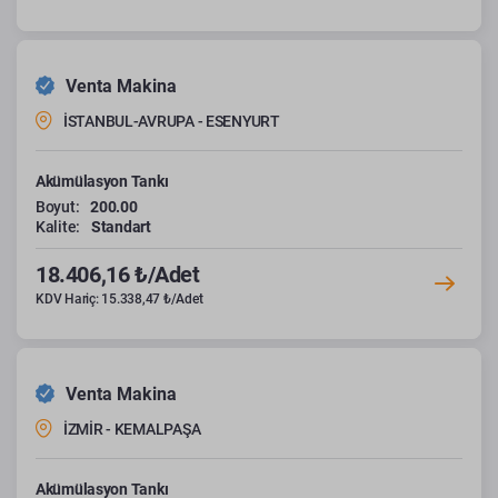
Venta Makina
İSTANBUL-AVRUPA - ESENYURT
Akümülasyon Tankı
Boyut:
200.00
Kalite:
Standart
18.406,16 ₺/Adet
KDV Hariç: 15.338,47 ₺/Adet
Venta Makina
İZMİR - KEMALPAŞA
Akümülasyon Tankı