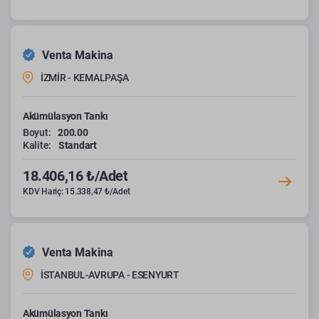
Venta Makina
İZMİR - KEMALPAŞA
Akümülasyon Tankı
Boyut:
200.00
Kalite:
Standart
18.406,16 ₺/Adet
KDV Hariç: 15.338,47 ₺/Adet
Venta Makina
İSTANBUL-AVRUPA - ESENYURT
Akümülasyon Tankı