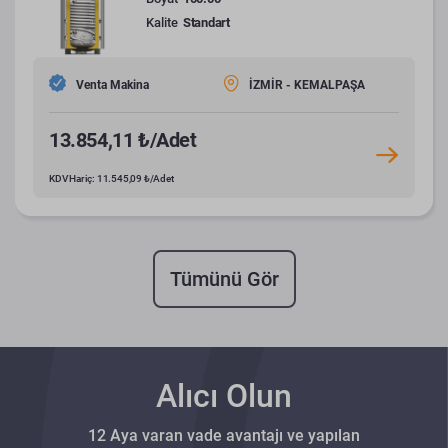
Kalite
Standart
Venta Makina
İZMİR - KEMALPAŞA
13.854,11 ₺/Adet
KDV Hariç: 11.545,09 ₺/Adet
Tümünü Gör
Alıcı Olun
12 Aya varan vade avantajı ve yapılan