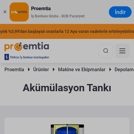
Proemtia
İndir
İş Bankası Grubu - B2B Pazaryeri
ık %3,99'dan başlayan oranlarla 12 Aya varan vadelerle erteleyebilirsini
Proemtia 
Ürünler 
Makine ve Ekipmanlar 
Depolama
Akümülasyon Tankı