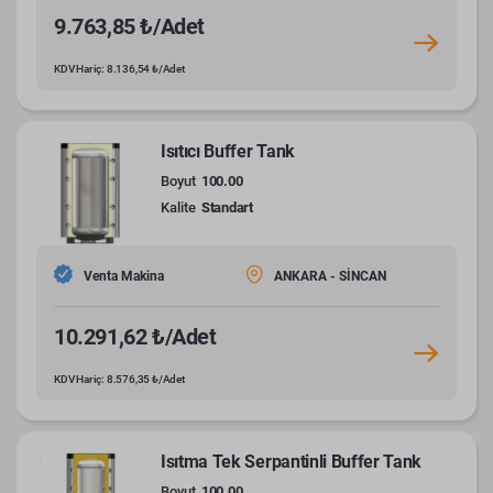
9.763,85 ₺/Adet
KDV Hariç: 8.136,54 ₺/Adet
Isıtıcı Buffer Tank
Boyut
100.00
Kalite
Standart
Venta Makina
ANKARA - SİNCAN
10.291,62 ₺/Adet
KDV Hariç: 8.576,35 ₺/Adet
Isıtma Tek Serpantinli Buffer Tank
Boyut
100.00