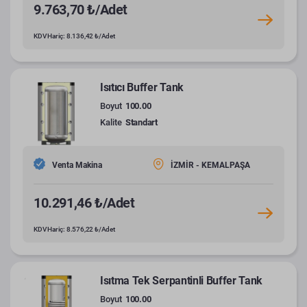
9.763,70 ₺/Adet
KDV Hariç: 8.136,42 ₺/Adet
Isıtıcı Buffer Tank
Boyut
100.00
Kalite
Standart
Venta Makina
İZMİR - KEMALPAŞA
10.291,46 ₺/Adet
KDV Hariç: 8.576,22 ₺/Adet
Isıtma Tek Serpantinli Buffer Tank
Boyut
100.00