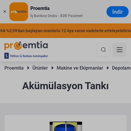
Proemtia
İndir
İş Bankası Grubu - B2B Pazaryeri
k %3,99'dan başlayan oranlarla 12 Aya varan vadelerle erteleyebilirsiniz
Proemtia 
Ürünler 
Makine ve Ekipmanlar 
Depolama
Akümülasyon Tankı