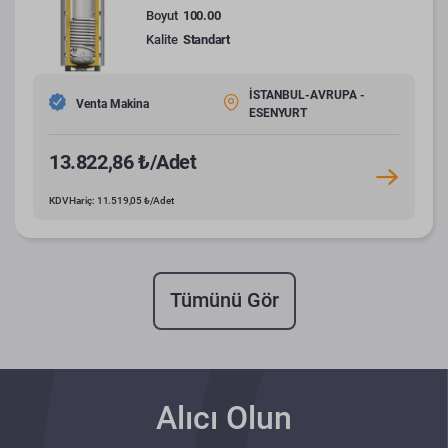
Boyut
100.00
Kalite
Standart
İSTANBUL-AVRUPA -
Venta Makina
ESENYURT
13.822,86 ₺/Adet
KDV Hariç: 11.519,05 ₺/Adet
Tümünü Gör
Alıcı Olun