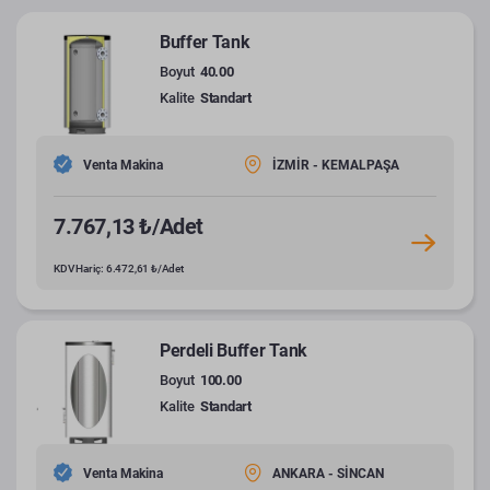
Buffer Tank
Boyut
40.00
Kalite
Standart
Venta Makina
İZMİR - KEMALPAŞA
7.767,13 ₺/Adet
KDV Hariç: 6.472,61 ₺/Adet
Perdeli Buffer Tank
Boyut
100.00
Kalite
Standart
Venta Makina
ANKARA - SİNCAN