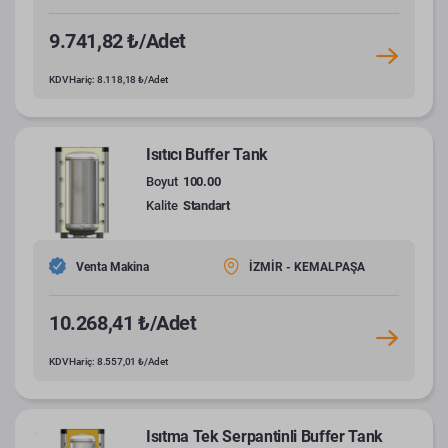
9.741,82 ₺/Adet
KDV Hariç: 8.118,18 ₺/Adet
Isıtıcı Buffer Tank
Boyut
100.00
Kalite
Standart
Venta Makina
İZMİR - KEMALPAŞA
10.268,41 ₺/Adet
KDV Hariç: 8.557,01 ₺/Adet
Isıtma Tek Serpantinli Buffer Tank