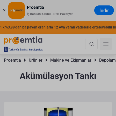
Proemtia
İndir
İş Bankası Grubu - B2B Pazaryeri
 %3,99'dan başlayan oranlarla 12 Aya varan vadelerle erteleyebilirsiniz
Proemtia 
Ürünler 
Makine ve Ekipmanlar 
Depolama
Akümülasyon Tankı