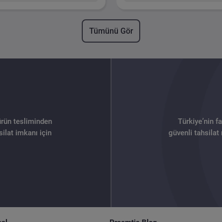
Tümünü Gör
ürün tesliminden
Türkiye’nin f
ilat imkanı için
güvenli tahsilat