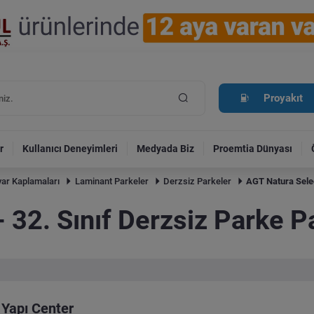
Proyakıt
r
Kullanıcı Deneyimleri
Medyada Biz
Proemtia Dünyası
ar Kaplamaları
Laminant Parkeler
Derzsiz Parkeler
AGT Natura Selec
 32. Sınıf Derzsiz Parke 
Yapı Center