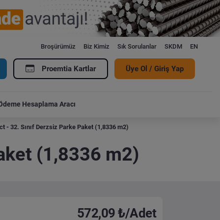
Broşürümüz
Biz Kimiz
Sık Sorulanlar
SKDM
EN
Proemtia Kartlar
Üye Ol / Giriş Yap
Ödeme Hesaplama Aracı
t - 32. Sınıf Derzsiz Parke Paket (1,8336 m2)
Paket (1,8336 m2)
572,09 ₺/Adet