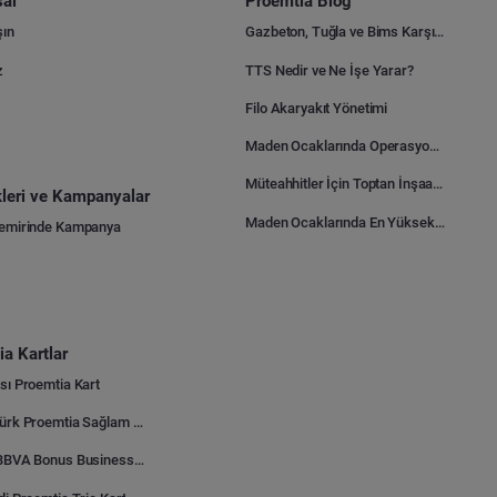
al
Proemtia Blog
şın
Gazbeton, Tuğla ve Bims Karşılaştırması: Hangisi Daha Avantajlı?
z
TTS Nedir ve Ne İşe Yarar?
Filo Akaryakıt Yönetimi
Maden Ocaklarında Operasyonel Verimlilik Nasıl Arttırılır?
Müteahhitler İçin Toptan İnşaat Malzemesi Satın Alma Rehberi
ikleri ve Kampanyalar
Maden Ocaklarında En Yüksek Gider Kalemleri Nelerdir?
Demirinde Kampanya
a Kartlar
sı Proemtia Kart
Kuveyt Türk Proemtia Sağlam Bayi Kart
Garanti BBVA Bonus Business Proemtia Bayi Kart