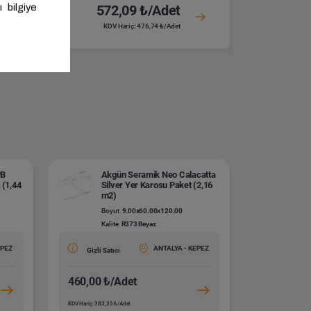
572,09 ₺/Adet
KDV Hariç: 476,74 ₺/Adet
PB
Akgün Seramik Neo Calacatta
 (1,44
Silver Yer Karosu Paket (2,16
m2)
Boyut
9.00x60.00x120.00
Kalite
R373 Beyaz
EPEZ
ANTALYA - KEPEZ
Gizli Satıcı
460,00 ₺/Adet
KDV Hariç: 383,33 ₺/Adet