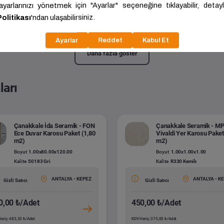
ura Select - 32. Sınıf Derzsiz Parke Paket (1,8336 m2)
8.00x191.00x1200.00
Kalite:
PRK 202 Beyaz Meşe
Daha fazla göster
ları
Çanakkale İda Seramik - FON
Çanakkale Seramik - M
Ece Duvar Karosu Paket (1,80
Vivaldi Yer Karosu Paket
m2)
m2)
Boyut
1.00x80.00x120.00
Boyut
1.00x1.00x1.00
Kalite
50183 Gri
Kalite
R330 Kemik
ANTALYA - KEPEZ
ANTALYA - K
Gizli Satıcı
Gizli Satıcı
0,00 ₺/Adet
450,00 ₺/Adet
ariç: 483,33 ₺/Adet
KDV Hariç: 375,00 ₺/Adet