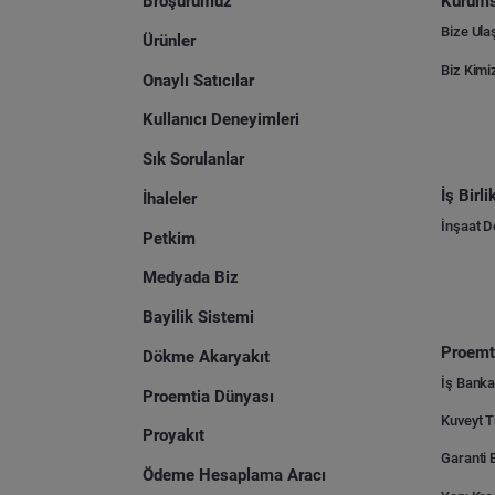
Broşürümüz
Kurums
Bize Ula
Ürünler
Biz Kimi
Onaylı Satıcılar
Kullanıcı Deneyimleri
Sık Sorulanlar
İş Birl
İhaleler
İnşaat 
Petkim
Medyada Biz
Bayilik Sistemi
Proemti
Dökme Akaryakıt
İş Banka
Proemtia Dünyası
Proyakıt
Ödeme Hesaplama Aracı