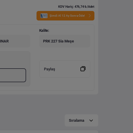
KDV Hariç: 476,74 ₺/Adet
Şimdi Al 12 Ay Sonra Öde!
Kalite:
PINAR
PRK 227 Sia Meşe
Paylaş
Sıralama