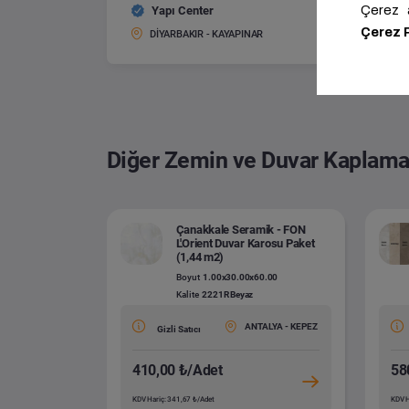
Yapı Center
AGT Nat
Boyut:
DİYARBAKIR - KAYAPINAR
Diğer Zemin ve Duvar Kaplama
Çanakkale Seramik - FON
L'Orient Duvar Karosu Paket
(1,44 m2)
Boyut
1.00x30.00x60.00
Kalite
2221R Beyaz
ANTALYA - KEPEZ
Gizli Satıcı
410,00 ₺/Adet
58
KDV Hariç: 341,67 ₺/Adet
KDV H