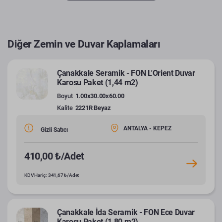
Diğer Zemin ve Duvar Kaplamaları
Çanakkale Seramik - FON L'Orient Duvar
Karosu Paket (1,44 m2)
Boyut
1.00x30.00x60.00
Kalite
2221R Beyaz
ANTALYA - KEPEZ
Gizli Satıcı
410,00 ₺/Adet
KDV Hariç: 341,67 ₺/Adet
Çanakkale İda Seramik - FON Ece Duvar
Karosu Paket (1,80 m2)