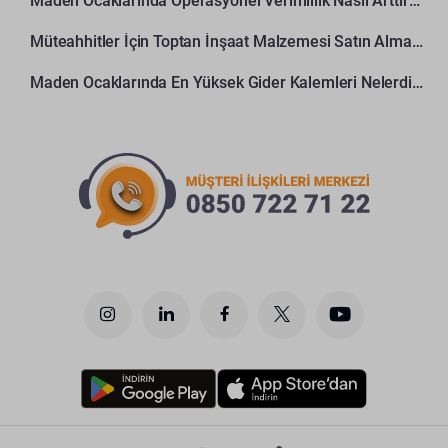
Maden Ocaklarında Operasyonel Verimlilik Nasıl Arttırılır?
Müteahhitler İçin Toptan İnşaat Malzemesi Satın Alma Rehberi
Maden Ocaklarında En Yüksek Gider Kalemleri Nelerdir?