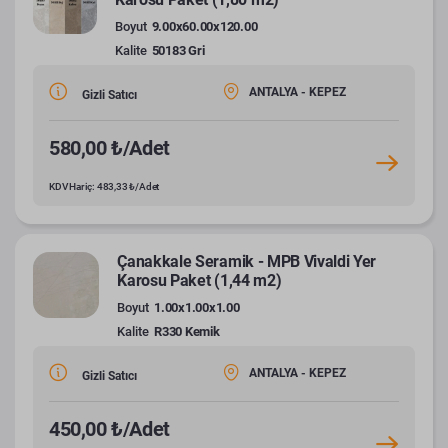
Boyut
9.00x60.00x120.00
Kalite
50183 Gri
ANTALYA - KEPEZ
Gizli Satıcı
580,00 ₺/Adet
KDV Hariç: 483,33 ₺/Adet
Çanakkale Seramik - MPB Vivaldi Yer
Karosu Paket (1,44 m2)
Boyut
1.00x1.00x1.00
Kalite
R330 Kemik
ANTALYA - KEPEZ
Gizli Satıcı
450,00 ₺/Adet