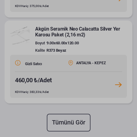
KDV Hariç: 375,00 ₺/Adet
Akgün Seramik Neo Calacatta Silver Yer
Karosu Paket (2,16 m2)
Boyut
9.00x60.00x120.00
Kalite
R373 Beyaz
ANTALYA - KEPEZ
Gizli Satıcı
460,00 ₺/Adet
KDV Hariç: 383,33 ₺/Adet
Tümünü Gör