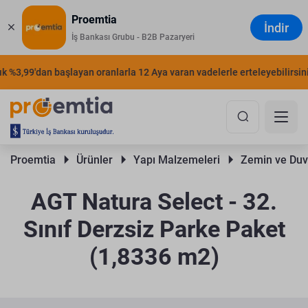
Proemtia
İndir
İş Bankası Grubu - B2B Pazaryeri
%3,99'dan başlayan oranlarla 12 Aya varan vadelerle erteleyebilirsiniz.
Proemtia 
Ürünler 
Yapı Malzemeleri 
Zemin ve Duv
AGT Natura Select - 32.
Sınıf Derzsiz Parke Paket
(1,8336 m2)