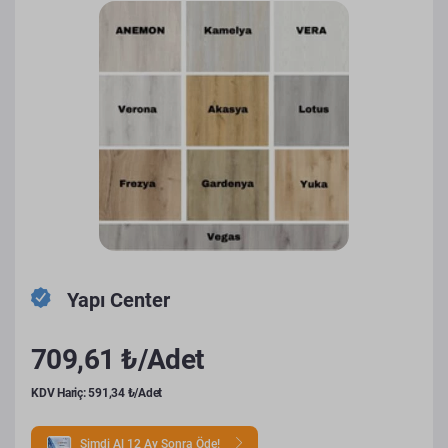
Yapı Center
709,61 ₺/Adet
KDV Hariç: 591,34 ₺/Adet
Şimdi Al 12 Ay Sonra Öde!