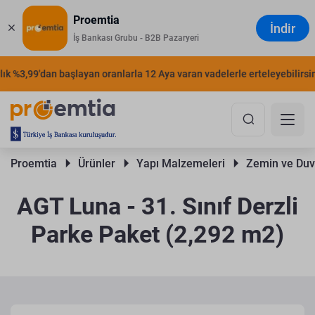
Proemtia
İndir
İş Bankası Grubu - B2B Pazaryeri
 %3,99'dan başlayan oranlarla 12 Aya varan vadelerle erteleyebilirsiniz.
Proemtia 
Ürünler 
Yapı Malzemeleri 
Zemin ve Duv
AGT Luna - 31. Sınıf Derzli
Parke Paket (2,292 m2)