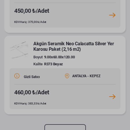
450,00 ₺/Adet
KDV Hariç: 375,00 ₺/Adet
Akgün Seramik Neo Calacatta Silver Yer
Karosu Paket (2,16 m2)
Boyut
9.00x60.00x120.00
Kalite
R373 Beyaz
ANTALYA - KEPEZ
Gizli Satıcı
460,00 ₺/Adet
KDV Hariç: 383,33 ₺/Adet