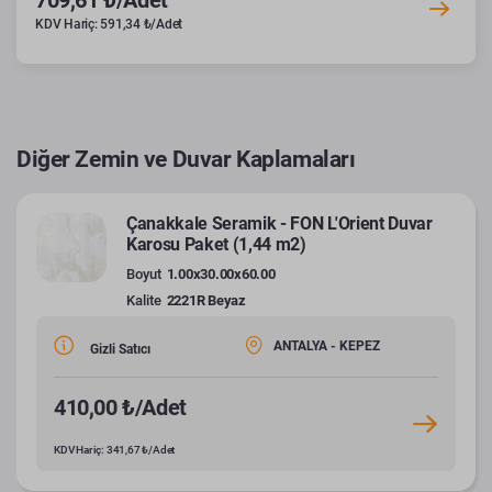
KDV Hariç: 591,34 ₺/Adet
Diğer Zemin ve Duvar Kaplamaları
Çanakkale Seramik - FON L'Orient Duvar
Karosu Paket (1,44 m2)
Boyut
1.00x30.00x60.00
Kalite
2221R Beyaz
ANTALYA - KEPEZ
Gizli Satıcı
410,00 ₺/Adet
KDV Hariç: 341,67 ₺/Adet