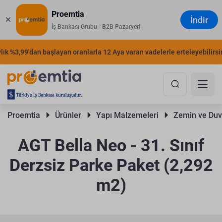
Proemtia
İndir
İş Bankası Grubu - B2B Pazaryeri
 %3,99'dan başlayan oranlarla 12 Aya varan vadelerle erteleyebilirsiniz.
Proemtia 
Ürünler 
Yapı Malzemeleri 
Zemin ve Duv
AGT Bella Neo - 31. Sınıf
Derzsiz Parke Paket (2,292
m2)