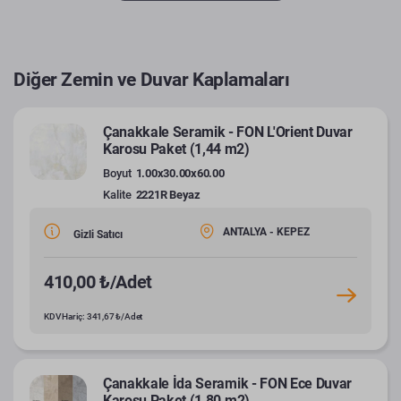
Diğer Zemin ve Duvar Kaplamaları
Çanakkale Seramik - FON L'Orient Duvar
Karosu Paket (1,44 m2)
Boyut
1.00x30.00x60.00
Kalite
2221R Beyaz
ANTALYA - KEPEZ
Gizli Satıcı
410,00 ₺/Adet
KDV Hariç: 341,67 ₺/Adet
Çanakkale İda Seramik - FON Ece Duvar
Karosu Paket (1,80 m2)