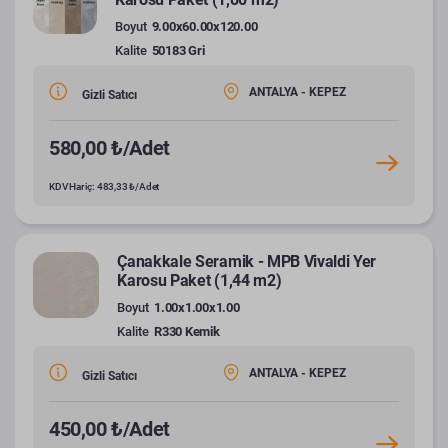
Boyut
9.00x60.00x120.00
Kalite
50183 Gri
ANTALYA - KEPEZ
Gizli Satıcı
580,00 ₺/Adet
KDV Hariç: 483,33 ₺/Adet
Çanakkale Seramik - MPB Vivaldi Yer
Karosu Paket (1,44 m2)
Boyut
1.00x1.00x1.00
Kalite
R330 Kemik
ANTALYA - KEPEZ
Gizli Satıcı
450,00 ₺/Adet