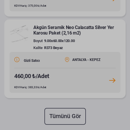
KDV Hariç: 375,00 ₺/Adet
Akgün Seramik Neo Calacatta Silver Yer
Karosu Paket (2,16 m2)
Boyut
9.00x60.00x120.00
Kalite
R373 Beyaz
ANTALYA - KEPEZ
Gizli Satıcı
460,00 ₺/Adet
KDV Hariç: 383,33 ₺/Adet
Tümünü Gör