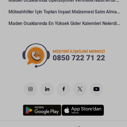
Maden Ocaklarında Operasyonel Verimlilik Nasıl Arttırılır?
Müteahhitler İçin Toptan İnşaat Malzemesi Satın Alma Rehberi
Maden Ocaklarında En Yüksek Gider Kalemleri Nelerdir?