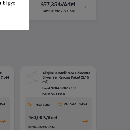
657,35 ₺/Adet
KDV Hariç: 547,79 ₺/Adet
PB
Akgün Seramik Neo Calacatta
 (1,44
Silver Yer Karosu Paket (2,16
m2)
Boyut
9.00x60.00x120.00
Kalite
R373 Beyaz
EPEZ
ANTALYA - KEPEZ
Gizli Satıcı
460,00 ₺/Adet
KDV Hariç: 383,33 ₺/Adet