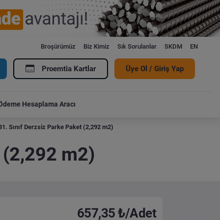
Broşürümüz
Biz Kimiz
Sık Sorulanlar
SKDM
EN
Proemtia Kartlar
Üye Ol / Giriş Yap
Ödeme Hesaplama Aracı
31. Sınıf Derzsiz Parke Paket (2,292 m2)
t (2,292 m2)
657,35 ₺/Adet