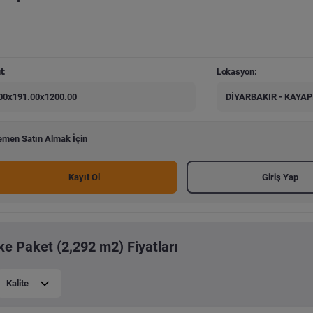
t:
Lokasyon:
00x191.00x1200.00
DİYARBAKIR - KAYA
men Satın Almak İçin
Kayıt Ol
Giriş Yap
ke Paket (2,292 m2) Fiyatları
Kalite