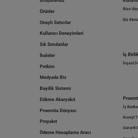
Broşürümüz
Kurums
Bize Ula
Ürünler
Biz Kimi
Onaylı Satıcılar
Kullanıcı Deneyimleri
Sık Sorulanlar
İş Birl
İhaleler
İnşaat 
Petkim
Medyada Biz
Bayilik Sistemi
Proemti
Dökme Akaryakıt
İş Banka
Proemtia Dünyası
Proyakıt
Ödeme Hesaplama Aracı