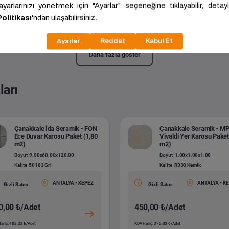
la Neo - 31. Sınıf Derzsiz Parke Paket (2,292 m2)
8.00x191.00x1200.00
Kalite:
PRK 113 Yuka
Daha fazla göster
ları
Çanakkale İda Seramik - FON
Çanakkale Seramik - M
Ece Duvar Karosu Paket (1,80
Vivaldi Yer Karosu Paket
m2)
m2)
Boyut
9.00x60.00x120.00
Boyut
1.00x1.00x1.00
Kalite
50183 Gri
Kalite
R330 Kemik
ANTALYA - KEPEZ
ANTALYA - K
Gizli Satıcı
Gizli Satıcı
0,00 ₺/Adet
450,00 ₺/Adet
ariç: 483,33 ₺/Adet
KDV Hariç: 375,00 ₺/Adet