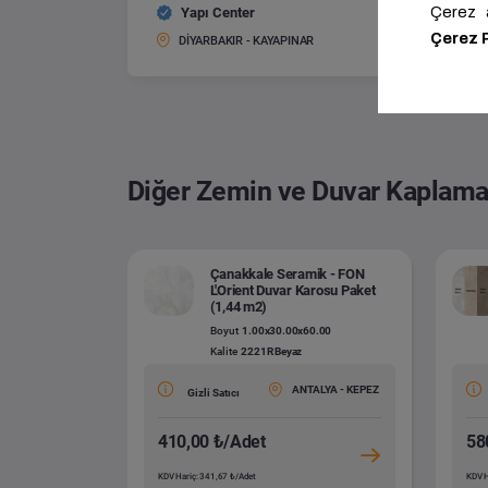
Yapı Center
AGT Bel
Boyut:
DİYARBAKIR - KAYAPINAR
Diğer Zemin ve Duvar Kaplama
Çanakkale Seramik - FON
L'Orient Duvar Karosu Paket
(1,44 m2)
Boyut
1.00x30.00x60.00
Kalite
2221R Beyaz
ANTALYA - KEPEZ
Gizli Satıcı
410,00 ₺/Adet
58
KDV Hariç: 341,67 ₺/Adet
KDV H