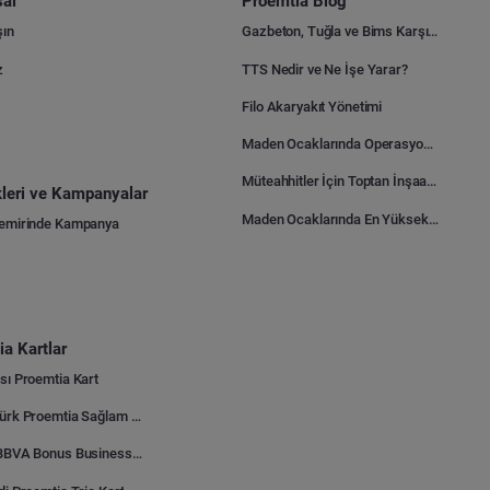
al
Proemtia Blog
şın
Gazbeton, Tuğla ve Bims Karşılaştırması: Hangisi Daha Avantajlı?
z
TTS Nedir ve Ne İşe Yarar?
Filo Akaryakıt Yönetimi
Maden Ocaklarında Operasyonel Verimlilik Nasıl Arttırılır?
Müteahhitler İçin Toptan İnşaat Malzemesi Satın Alma Rehberi
ikleri ve Kampanyalar
Maden Ocaklarında En Yüksek Gider Kalemleri Nelerdir?
Demirinde Kampanya
a Kartlar
sı Proemtia Kart
Kuveyt Türk Proemtia Sağlam Bayi Kart
Garanti BBVA Bonus Business Proemtia Bayi Kart