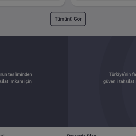
Tümünü Gör
ürün tesliminden
Türkiye’nin f
ilat imkanı için
güvenli tahsilat