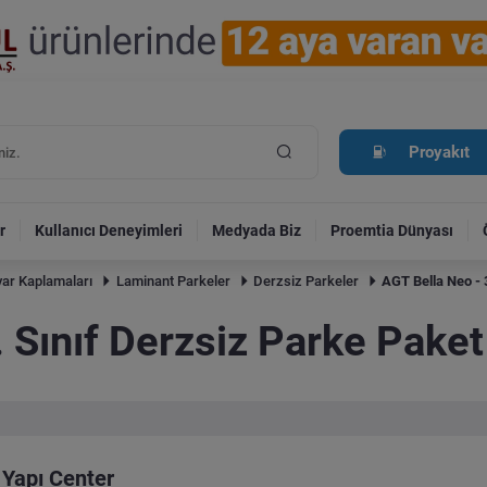
Proyakıt
r
Kullanıcı Deneyimleri
Medyada Biz
Proemtia Dünyası
ar Kaplamaları
Laminant Parkeler
Derzsiz Parkeler
AGT Bella Neo - 
 Sınıf Derzsiz Parke Pake
Yapı Center