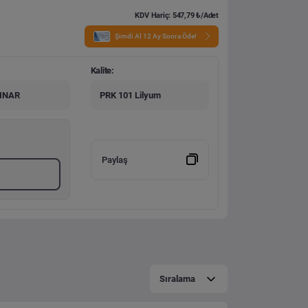
KDV Hariç: 547,79 ₺/Adet
Şimdi Al 12 Ay Sonra Öde!
Kalite:
PINAR
PRK 101 Lilyum
Paylaş
Sıralama