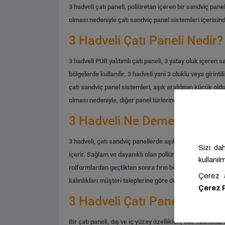
3 hadveli çatı paneli, poliüretan içeren bir sandviç pan
olması nedeniyle çatı sandviç panel sistemleri içerisinde
3 Hadveli Çatı Paneli Nedir?
3 hadveli PUR yalıtımlı çatı paneli, 3 yatay oluk içeren 
bölgelerde kullanılır. 3 hadveli yani 3 oluklu veya girinti
çatı sandviç panel sistemleri, aşık aralığının küçük old
olması nedeniyle, diğer panel türlerine göre daha ekono
3 Hadveli Ne Demek?
3 hadveli, çatı sandviç panellerde aşık aralığının az oldu
içerir. Sağlam ve dayanıklı olan poliüretan dolgulu 3 had
rolformlardan geçtikten sonra fırın bölgesine yaklaştığın
kalınlıkları müşteri taleplerine göre değişiklik gösterebi
3 Hadveli Çatı Paneli Özellik
Bir çatı paneli, dış ve iç yüzey özellikleri, sac kalınlıklar