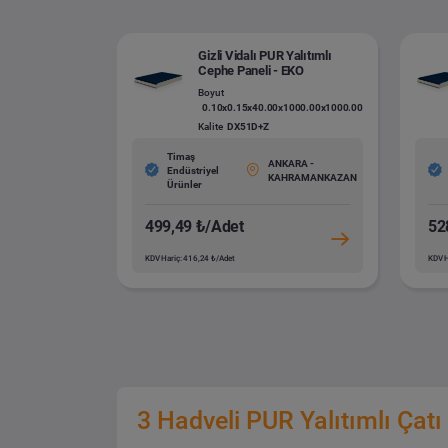
Gizli Vidalı PUR Yalıtımlı
Cephe Paneli - EKO
Boyut
0.10x0.15x40.00x1000.00x1000.00
Kalite
DX51D+Z
Timaş
ANKARA -
Endüstriyel
KAHRAMANKAZAN
Ürünler
499,49 ₺/Adet
52
KDV Hariç: 416,24 ₺/Adet
KDV H
3 Hadveli PUR Yalıtımlı Çatı