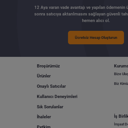
12 Aya varan vade avantajı ve yapılan ödemenin 
sonra satıcıya aktarılmasını sağlayan güvenli tahs
hemen alıcı ol.
Ücretsiz Hesap Oluşturun
Broşürümüz
Kurums
Bize Ula
Ürünler
Biz Kimi
Onaylı Satıcılar
Kullanıcı Deneyimleri
Sık Sorulanlar
İş Birl
İhaleler
İnşaat 
Petkim