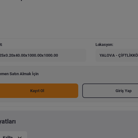
t:
Lokasyon:
25x0.20x40.00x1000.00x1000.00
YALOVA - ÇİFTLİKK
men Satın Almak İçin
Kayıt Ol
Giriş Yap
yatları
Kalite