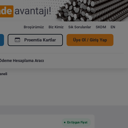
Broşürümüz
Biz Kimiz
Sık Sorulanlar
SKDM
EN
Proemtia Kartlar
Üye Ol / Giriş Yap
Ödeme Hesaplama Aracı
aneli
En Uygun Fiyat