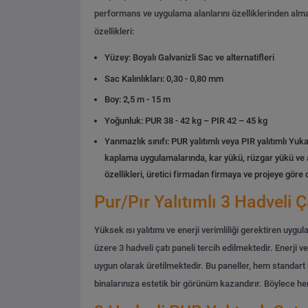
performans ve uygulama alanlarını özelliklerinden almakt
özellikleri:
Yüzey: Boyalı Galvanizli Sac ve alternatifleri
Sac Kalınlıkları: 0,30 - 0,80 mm
Boy: 2,5 m - 15 m
Yoğunluk: PUR 38 - 42 kg – PIR 42 – 45 kg
Yanmazlık sınıfı: PUR yalıtımlı veya PIR yalıtımlı
Yuka
kaplama uygulamalarında, kar yükü, rüzgar yükü ve aş
özellikleri, üretici firmadan firmaya ve projeye göre
Pur/Pır Yalıtımlı 3 Hadveli Ç
Yüksek ısı yalıtımı ve enerji verimliliği gerektiren uygul
üzere 3 hadveli çatı paneli tercih edilmektedir.
Enerji ve
uygun olarak üretilmektedir. Bu paneller, hem standart h
binalarınıza estetik bir görünüm kazandırır. Böylece hem 