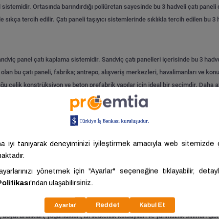
el sistemidir. Ortasında barındırdığı poliüretan sayesinde bu 3 hadveli çatı panel
 sıkça tercih edilir.
Çatı paneli taşıyıcı sistemlerinde sıklıkla tercih edilen bu 3
sandviç panel çatı kaplama sistemidir. Sandviç çatı panelleri içerisinde bu 3 hadv
li olan bu çatı paneli, fabrika; antrepo, alışveriş merkezleri, havalimanları ve konut
uğu çelik konstrüksiyon ve beton prefabrik yapılar için ideal bir seçimdir. Daha 
mik ve hafif bir seçenektir. Orta kısmındaki poliüretan dolgu, bu panellerin kom
ğu panel sistemleridir. Çift tarafı farklı kalınlıkta boyalı galvaniz saçtan oluşan
veli paneller binaların çatı veya yüzeyini kaplar.
Bu 3 hadveli poliüretan dolgulu ça
da sıvı poliüretan ile doldurulan panellerdir. Matkap uçlu vidalar ve semerler kul
lir. Metal kalınlığı arttıkça, sandviç panelin yapısal sağlamlığı ve yük taşıma kapa
leri
ı, boyut aralıkları, yoğunlukları, ısı iletkenlik katsayıları ve yanmazlık sınıfları gibi