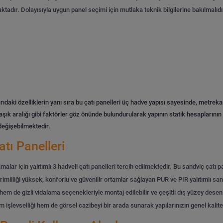
adır. Dolayısıyla uygun panel seçimi için mutlaka teknik bilgilerine bakılmalıdı
rıdaki özelliklerin yanı sıra bu çatı panelleri üç hadve yapısı sayesinde, metre
ık aralığı gibi faktörler göz önünde bulundurularak yapının statik hesaplarının 
 değişebilmektedir.
atı Panelleri
amalar için yalıtımlı 3 hadveli çatı panelleri tercih edilmektedir. Bu sandviç çatı 
rimliliği yüksek, konforlu ve güvenilir ortamlar sağlayan PUR ve PIR yalıtımlı san
em de gizli vidalama seçenekleriyle montaj edilebilir ve çeşitli dış yüzey desenle
işlevselliği hem de görsel cazibeyi bir arada sunarak yapılarınızın genel kalitesi