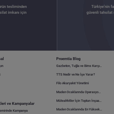
ürün tesliminden
Türkiye’nin f
ilat imkanı için
güvenli tahsilat
al
Proemtia Blog
şın
Gazbeton, Tuğla ve Bims Karşılaştırması: Hangisi Daha Avantajlı?
z
TTS Nedir ve Ne İşe Yarar?
Filo Akaryakıt Yönetimi
Maden Ocaklarında Operasyonel Verimlilik Nasıl Arttırılır?
Müteahhitler İçin Toptan İnşaat Malzemesi Satın Alma Rehberi
ikleri ve Kampanyalar
Maden Ocaklarında En Yüksek Gider Kalemleri Nelerdir?
Demirinde Kampanya