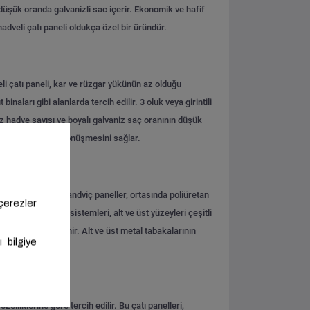
i düşük oranda galvanizli sac içerir. Ekonomik ve hafif
 hadveli çatı paneli oldukça özel bir üründür.
eli çatı paneli, kar ve rüzgar yükünün az olduğu
 binaları gibi alanlarda tercih edilir.
3 oluk veya girintili
az hadve sayısı ve boyalı galvaniz saç oranının düşük
pozit bir yapıya dönüşmesini sağlar.
 bu 3 hadveli çatı sandviç paneller, ortasında poliüretan
tı sandviç panel sistemleri, alt ve üst yüzeyleri çeşitli
lanılarak sabitlenir. Alt ve üst metal tabakalarının
sitesi de artar.
 özelliklerine göre tercih edilir. Bu çatı panelleri,