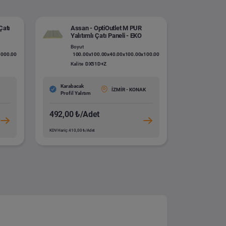
Çatı
Assan - OptiOutlet M PUR
Yalıtımlı Çatı Paneli - EKO
Boyut
1000.00
100.00x100.00x40.00x100.00x100.00
Kalite
DX51D+Z
Karabacak
İZMİR - KONAK
Profil Yalıtım
492,00 ₺/Adet
KDV Hariç: 410,00 ₺/Adet