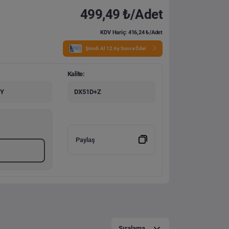
499,49 ₺/Adet
KDV Hariç: 416,24 ₺/Adet
Şimdi Al 12 Ay Sonra Öde!
Kalite:
ÖY
DX51D+Z
Paylaş
Sıralama