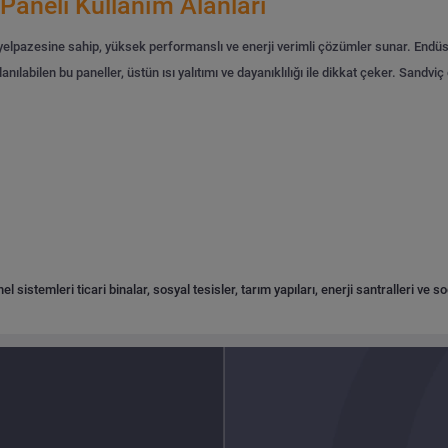
 Paneli Kullanım Alanları
ım yelpazesine sahip, yüksek performanslı ve enerji verimli çözümler sunar. Endüs
ılabilen bu paneller, üstün ısı yalıtımı ve dayanıklılığı ile dikkat çeker.
Sandviç ç
l sistemleri ticari binalar, sosyal tesisler, tarım yapıları, enerji santralleri ve s