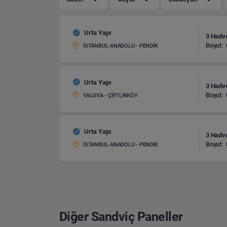
Urta Yapı
3 Hadve
Boyut:
İSTANBUL-ANADOLU - PENDİK
Urta Yapı
3 Hadve
Boyut:
YALOVA - ÇİFTLİKKÖY
Urta Yapı
3 Hadve
Boyut:
İSTANBUL-ANADOLU - PENDİK
Diğer Sandviç Paneller