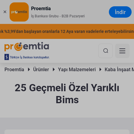
Proemtia
İndir
İş Bankası Grubu - B2B Pazaryeri
%3,99'dan başlayan oranlarla 12 Aya varan vadelerle erteleyebilirsiniz.
Proemtia 
Ürünler 
Yapı Malzemeleri 
Kaba İnşaat 
25 Geçmeli Özel Yarıklı
Bims