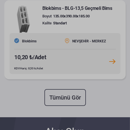
Blokbims - BLG-13,5 Geçmeli Bims
Boyut
135.00x390.00x185.00
Kalite
Standart
Blokbims
NEVŞEHİR - MERKEZ
10,20 ₺/Adet
KDV Hariç: 8,50 ₺/Adet
Tümünü Gör