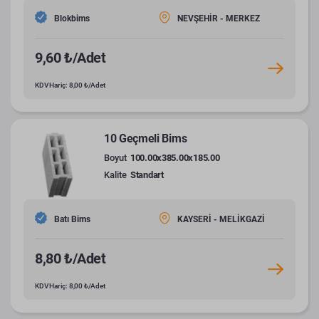
Blokbims
NEVŞEHİR - MERKEZ
9,60 ₺/Adet
KDV Hariç: 8,00 ₺/Adet
10 Geçmeli Bims
Boyut
100.00x385.00x185.00
Kalite
Standart
Batı Bims
KAYSERİ - MELİKGAZİ
8,80 ₺/Adet
KDV Hariç: 8,00 ₺/Adet