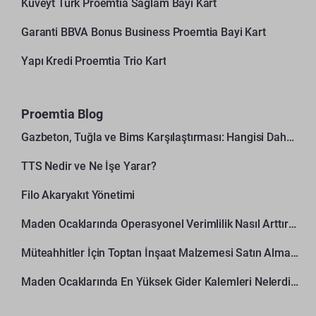
Kuveyt Türk Proemtia Sağlam Bayi Kart
Garanti BBVA Bonus Business Proemtia Bayi Kart
Yapı Kredi Proemtia Trio Kart
Proemtia Blog
Gazbeton, Tuğla ve Bims Karşılaştırması: Hangisi Daha Avantajlı?
TTS Nedir ve Ne İşe Yarar?
Filo Akaryakıt Yönetimi
Maden Ocaklarında Operasyonel Verimlilik Nasıl Arttırılır?
Müteahhitler İçin Toptan İnşaat Malzemesi Satın Alma Rehberi
Maden Ocaklarında En Yüksek Gider Kalemleri Nelerdir?