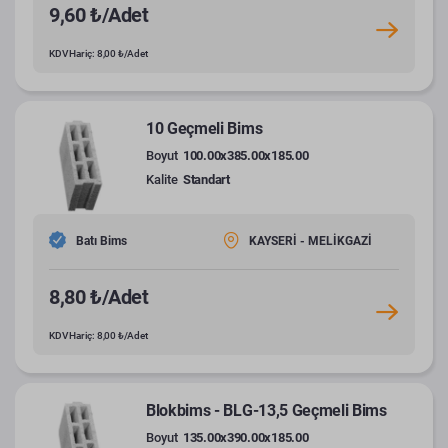
9,60 ₺/Adet
KDV Hariç: 8,00 ₺/Adet
10 Geçmeli Bims
Boyut
100.00x385.00x185.00
Kalite
Standart
Batı Bims
KAYSERİ - MELİKGAZİ
8,80 ₺/Adet
KDV Hariç: 8,00 ₺/Adet
Blokbims - BLG-13,5 Geçmeli Bims
Boyut
135.00x390.00x185.00