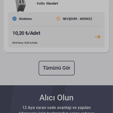
Kalite
Standart
Blokbims
NEVŞEHİR - MERKEZ
10,20 ₺/Adet
KDV Hariç: 8,50 ₺/Adet
Tümünü Gör
Alıcı Olun
12 Aya varan vade avantajı ve yapılan