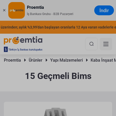
Proemtia
İndir
İş Bankası Grubu - B2B Pazaryeri
erinden; aylık %3,99'dan başlayan oranlarla 12 Aya varan vadelerle ertel
Proemtia 
Ürünler 
Yapı Malzemeleri 
Kaba İnşaat 
15 Geçmeli Bims