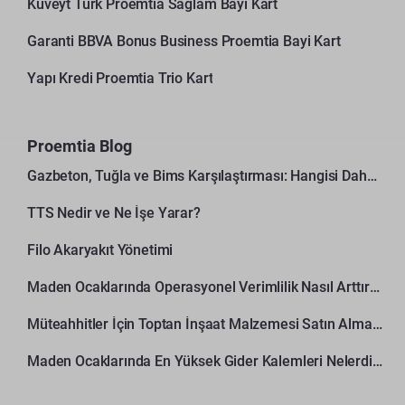
Kuveyt Türk Proemtia Sağlam Bayi Kart
Garanti BBVA Bonus Business Proemtia Bayi Kart
Yapı Kredi Proemtia Trio Kart
Proemtia Blog
Gazbeton, Tuğla ve Bims Karşılaştırması: Hangisi Daha Avantajlı?
TTS Nedir ve Ne İşe Yarar?
Filo Akaryakıt Yönetimi
Maden Ocaklarında Operasyonel Verimlilik Nasıl Arttırılır?
Müteahhitler İçin Toptan İnşaat Malzemesi Satın Alma Rehberi
Maden Ocaklarında En Yüksek Gider Kalemleri Nelerdir?