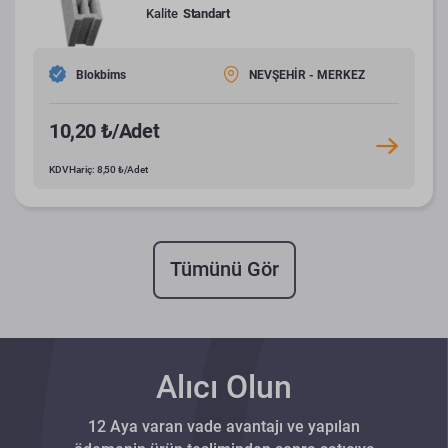
Kalite
Standart
Blokbims
NEVŞEHİR - MERKEZ
10,20 ₺/Adet
KDV Hariç: 8,50 ₺/Adet
Tümünü Gör
Alıcı Olun
12 Aya varan vade avantajı ve yapılan