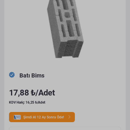
Batı Bims
17,88 ₺/Adet
KDV Hariç: 16,25 ₺/Adet
Şimdi Al 12 Ay Sonra Öde!