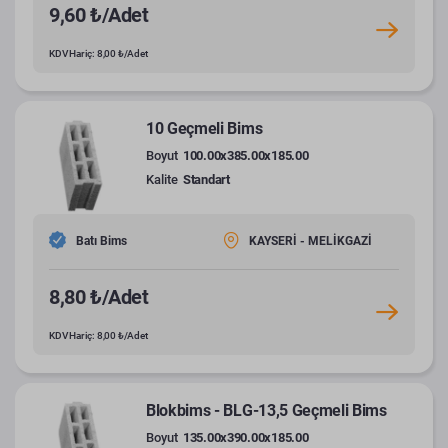
9,60 ₺/Adet
KDV Hariç: 8,00 ₺/Adet
10 Geçmeli Bims
Boyut
100.00x385.00x185.00
Kalite
Standart
Batı Bims
KAYSERİ - MELİKGAZİ
8,80 ₺/Adet
KDV Hariç: 8,00 ₺/Adet
Blokbims - BLG-13,5 Geçmeli Bims
Boyut
135.00x390.00x185.00