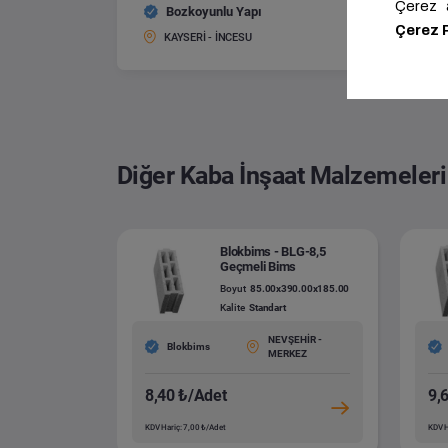
Bozkoyunlu Yapı
10 Geç
Boyut:
KAYSERİ - İNCESU
Diğer Kaba İnşaat Malzemeleri
Blokbims - BLG-8,5
Geçmeli Bims
Boyut
85.00x390.00x185.00
Kalite
Standart
NEVŞEHİR -
Blokbims
MERKEZ
8,40 ₺/Adet
9,
KDV Hariç: 7,00 ₺/Adet
KDV H