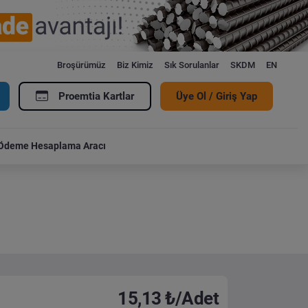
Broşürümüz
Biz Kimiz
Sık Sorulanlar
SKDM
EN
Proemtia Kartlar
Üye Ol / Giriş Yap
Ödeme Hesaplama Aracı
15,13 ₺/Adet