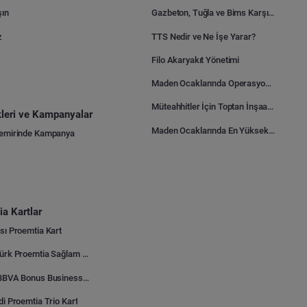
şın
Gazbeton, Tuğla ve Bims Karşılaştırması: Hangisi Daha Avantajlı?
z
TTS Nedir ve Ne İşe Yarar?
Filo Akaryakıt Yönetimi
Maden Ocaklarında Operasyonel Verimlilik Nasıl Arttırılır?
Müteahhitler İçin Toptan İnşaat Malzemesi Satın Alma Rehberi
ikleri ve Kampanyalar
Maden Ocaklarında En Yüksek Gider Kalemleri Nelerdir?
Demirinde Kampanya
a Kartlar
sı Proemtia Kart
Kuveyt Türk Proemtia Sağlam Bayi Kart
Garanti BBVA Bonus Business Proemtia Bayi Kart
di Proemtia Trio Kart