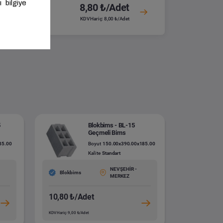
8,80 ₺/Adet
KDV Hariç: 8,00 ₺/Adet
5
Blokbims - BL-15
Geçmeli Bims
85.00
Boyut
150.00x390.00x185.00
Kalite
Standart
NEVŞEHİR -
Blokbims
MERKEZ
10,80 ₺/Adet
KDV Hariç: 9,00 ₺/Adet