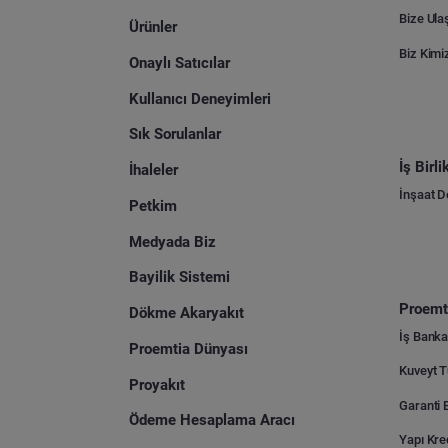
Bize Ula
Ürünler
Biz Kimi
Onaylı Satıcılar
Kullanıcı Deneyimleri
Sık Sorulanlar
İş Birl
İhaleler
İnşaat 
Petkim
Medyada Biz
Bayilik Sistemi
Proemti
Dökme Akaryakıt
İş Banka
Proemtia Dünyası
Proyakıt
Ödeme Hesaplama Aracı
Yapı Kre