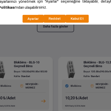
meli Bims
100.00x390.00x190.00
Kalite:
Standart
Daha fazla göster
Blokbims - BLG-10
Blokbims - BLG-13,
Geçmeli Bims
Geçmeli Bims
Boyut
100.00x390.00x185.00
Boyut
135.00x390.00x1
Kalite
Standart
Kalite
Standart
NEVŞEHİR -
NEVŞEHİR -
Blokbims
Blokbims
MERKEZ
MERKEZ
60 ₺/Adet
10,20 ₺/Adet
ariç: 8,00 ₺/Adet
KDV Hariç: 8,50 ₺/Adet