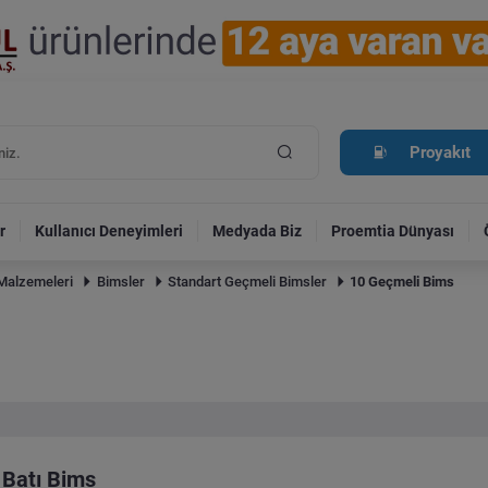
Proyakıt
r
Kullanıcı Deneyimleri
Medyada Biz
Proemtia Dünyası
Malzemeleri
Bimsler
Standart Geçmeli Bimsler
10 Geçmeli Bims
Batı Bims