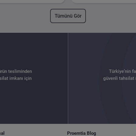
Tümünü Gör
ürün tesliminden
Türkiye’nin f
ilat imkanı için
güvenli tahsilat
al
Proemtia Blog