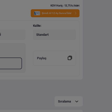
KDV Hariç: 13,75 ₺/Adet
Şimdi Al 12 Ay Sonra Öde!
Kalite:
İ
Standart
Paylaş
Sıralama