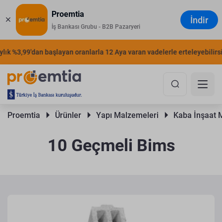
Proemtia
İndir
İş Bankası Grubu - B2B Pazaryeri
k %3,99'dan başlayan oranlarla 12 Aya varan vadelerle erteleyebilirsiniz
Proemtia 
Ürünler 
Yapı Malzemeleri 
Kaba İnşaat 
10 Geçmeli Bims