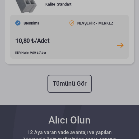
Kalite
Standart
Blokbims
NEVŞEHİR - MERKEZ
10,80 ₺/Adet
KDV Hariç: 9,00 ₺/Adet
Tümünü Gör
Alıcı Olun
12 Aya varan vade avantajı ve yapılan