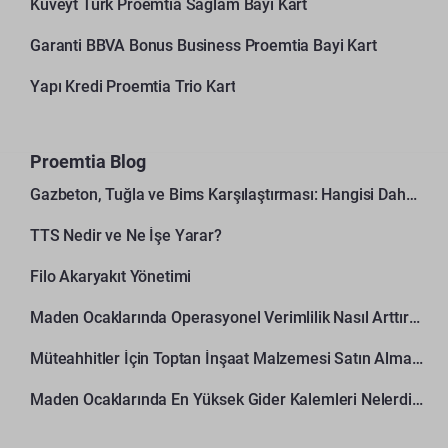
Kuveyt Türk Proemtia Sağlam Bayi Kart
Garanti BBVA Bonus Business Proemtia Bayi Kart
Yapı Kredi Proemtia Trio Kart
Proemtia Blog
Gazbeton, Tuğla ve Bims Karşılaştırması: Hangisi Daha Avantajlı?
TTS Nedir ve Ne İşe Yarar?
Filo Akaryakıt Yönetimi
Maden Ocaklarında Operasyonel Verimlilik Nasıl Arttırılır?
Müteahhitler İçin Toptan İnşaat Malzemesi Satın Alma Rehberi
Maden Ocaklarında En Yüksek Gider Kalemleri Nelerdir?