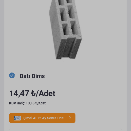
Batı Bims
14,47 ₺/Adet
KDV Hariç: 13,15 ₺/Adet
Şimdi Al 12 Ay Sonra Öde!