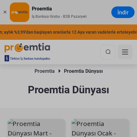
Proemtia
İndir
İş Bankası Grubu - B2B Pazaryeri
 aylık %3,99'dan başlayan oranlarla 12 Aya varan vadelerle erteleyebilir
Proemtia 
Proemtia Dünyası
Proemtia Dünyası