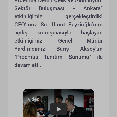
Proemtia Demir Çelik ve Alüminyum
Sektör Buluşması - Ankara”
etkinliğimizi gerçekleştirdik!
CEO’muz Sn. Umut Feyzioğlu’nun
açılış konuşmasıyla başlayan
etkinliğimiz, Genel Müdür
Yardımcımız Barış Aksoy'un
"Proemtia Tanıtım Sunumu" ile
devam etti.
Play