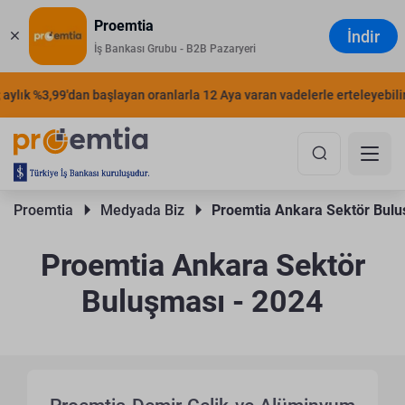
Proemtia
İndir
İş Bankası Grubu - B2B Pazaryeri
ylık %3,99'dan başlayan oranlarla 12 Aya varan vadelerle erteleyebilirsi
Proemtia 
Medyada Biz 
Proemtia Ankara Sektör Bulu
Proemtia Ankara Sektör
Buluşması - 2024