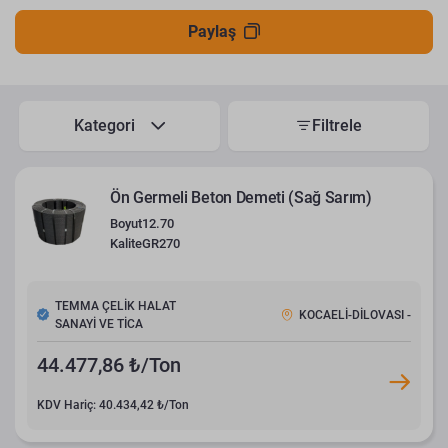
Paylaş
Kategori
Filtrele
Ön Germeli Beton Demeti (Sağ Sarım)
Boyut
12.70
Kalite
GR270
TEMMA ÇELİK HALAT
KOCAELİ-DİLOVASI -
SANAYİ VE TİCA
44.477,86 ₺/Ton
KDV Hariç: 40.434,42 ₺/Ton