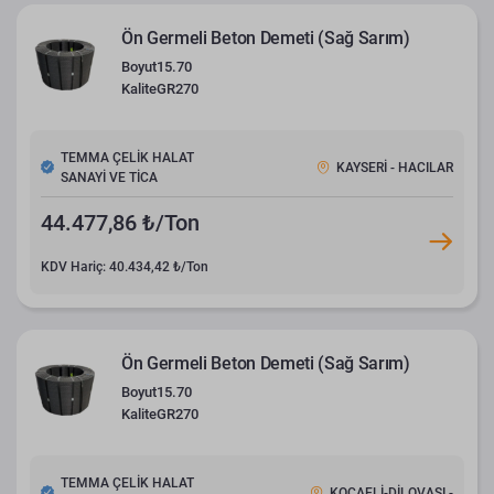
Ön Germeli Beton Demeti (Sağ Sarım)
Boyut
15.70
Kalite
GR270
TEMMA ÇELİK HALAT
KAYSERİ - HACILAR
SANAYİ VE TİCA
44.477,86 ₺/Ton
KDV Hariç: 40.434,42 ₺/Ton
Ön Germeli Beton Demeti (Sağ Sarım)
Boyut
15.70
Kalite
GR270
TEMMA ÇELİK HALAT
KOCAELİ-DİLOVASI -