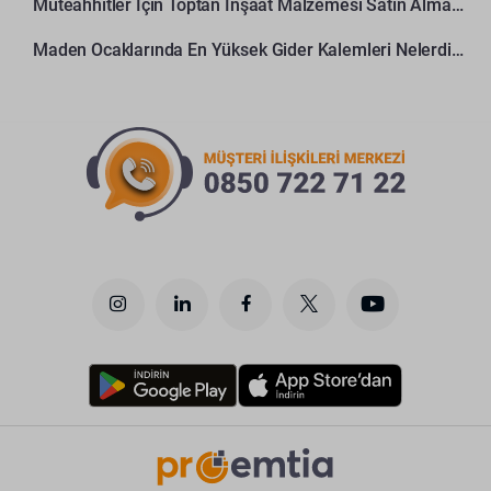
Müteahhitler İçin Toptan İnşaat Malzemesi Satın Alma Rehberi
Maden Ocaklarında En Yüksek Gider Kalemleri Nelerdir?