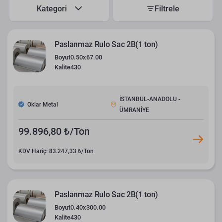
Kategori
Filtrele
Paslanmaz Rulo Sac 2B(1 ton)
Boyut
0.50x67.00
Kalite
430
İSTANBUL-ANADOLU -
Oklar Metal
ÜMRANİYE
99.896,80 ₺/Ton
KDV Hariç: 83.247,33 ₺/Ton
Paslanmaz Rulo Sac 2B(1 ton)
Boyut
0.40x300.00
Kalite
430