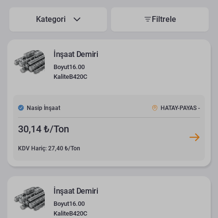
Kategori
Filtrele
İnşaat Demiri
Boyut
16.00
Kalite
B420C
Nasip İnşaat
HATAY-PAYAS -
30,14 ₺/Ton
KDV Hariç: 27,40 ₺/Ton
İnşaat Demiri
Boyut
16.00
Kalite
B420C