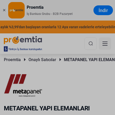
Proemtia
İndir
İş Bankası Grubu - B2B Pazaryeri
ylık %3,99'dan başlayan oranlarla 12 Aya varan vadelerle erteleyebilirsi
Proemtia 
Onaylı Satıcılar 
METAPANEL YAPI ELEMAN
METAPANEL YAPI ELEMANLARI