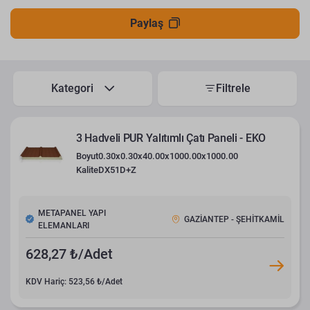
Paylaş
Kategori
Filtrele
3 Hadveli PUR Yalıtımlı Çatı Paneli - EKO
Boyut
0.30x0.30x40.00x1000.00x1000.00
Kalite
DX51D+Z
METAPANEL YAPI
GAZİANTEP - ŞEHİTKAMİL
ELEMANLARI
628,27 ₺/Adet
KDV Hariç: 523,56 ₺/Adet