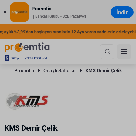
Proemtia
İndir
İş Bankası Grubu - B2B Pazaryeri
 aylık %3,99'dan başlayan oranlarla 12 Aya varan vadelerle erteleyebili
Proemtia 
Onaylı Satıcılar 
KMS Demir Çelik
KMS Demir Çelik