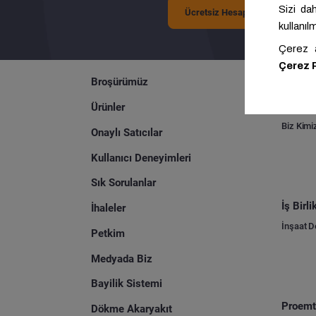
Ücretsiz Hesap Oluşturun
Broşürümüz
Kurums
Bize Ula
Ürünler
Biz Kimi
Onaylı Satıcılar
Kullanıcı Deneyimleri
Sık Sorulanlar
İş Birl
İhaleler
İnşaat 
Petkim
Medyada Biz
Bayilik Sistemi
Proemti
Dökme Akaryakıt