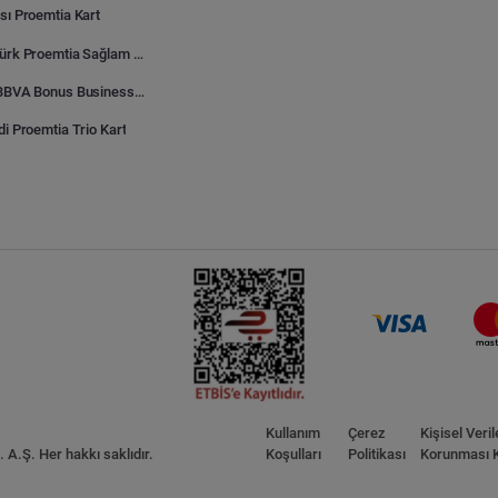
sı Proemtia Kart
Kuveyt Türk Proemtia Sağlam Bayi Kart
Garanti BBVA Bonus Business Proemtia Bayi Kart
di Proemtia Trio Kart
Kullanım
Çerez
Kişisel Veril
A.Ş. Her hakkı saklıdır.
Koşulları
Politikası
Korunması 