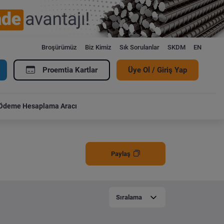
Broşürümüz
Biz Kimiz
Sık Sorulanlar
SKDM
EN
Proemtia Kartlar
Üye Ol / Giriş Yap
Ödeme Hesaplama Aracı
Paylaş
Sıralama