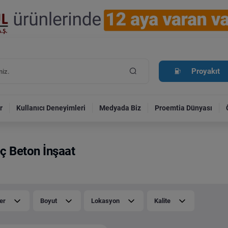
Proyakıt
r
Kullanıcı Deneyimleri
Medyada Biz
Proemtia Dünyası
ç Beton İnşaat
er
Boyut
Lokasyon
Kalite