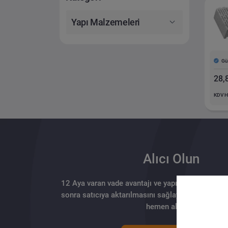
Yapı Malzemeleri
Gü
28,
KDV H
Alıcı Olun
12 Aya varan vade avantajı ve yapılan ödemenin 
sonra satıcıya aktarılmasını sağlayan güvenli tahs
hemen alıcı ol.