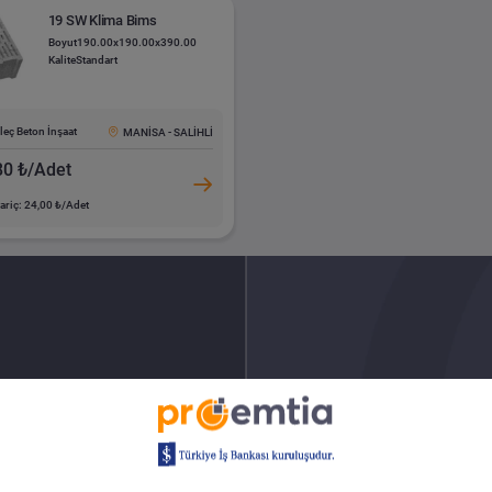
19 SW Klima Bims
Boyut
190.00x190.00x390.00
Kalite
Standart
leç Beton İnşaat
MANİSA - SALİHLİ
80 ₺/Adet
ariç: 24,00 ₺/Adet
ürün tesliminden
Türkiye’nin f
ilat imkanı için
güvenli tahsilat