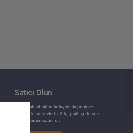
Satıcı Olun
arklı noktalarındaki alıcılara kolayca ulaşmak ve
 modeli sayesinde ödemelerini 3 iş günü içerisinde
almak için hemen satıcı ol.