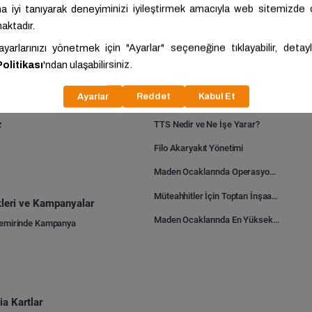
al
Proemtia Blog
şın
Gazbeton, Tuğla ve Bims Karşılaştırması: Hangisi Daha Avantajlı?
z
TTS Nedir ve Ne İşe Yarar?
Filo Akaryakıt Yönetimi
Maden Ocaklarında Operasyonel Verimlilik Nasıl Arttırılır?
Müteahhitler İçin Toptan İnşaat Malzemesi Satın Alma Rehberi
ikleri ve Kampanyalar
Maden Ocaklarında En Yüksek Gider Kalemleri Nelerdir?
Demirinde Kampanya
a Kartlar