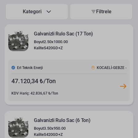
Kategori
Filtrele
Galvanizli Rulo Sac (17 Ton)
Boyut
2.50x1000.00
Kalite
S420GD+Z
Erl Teknik Enerji
KOCAELİ-GEBZE -
47.120,34 ₺/Ton
KDV Hariç: 42.836,67 ₺/Ton
Galvanizli Rulo Sac (6 Ton)
Boyut
3.50x950.00
Kalite
S420GD+Z