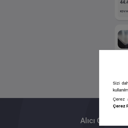
44.
KDV H
Ci
De
51.
KDV H
Alıcı Olun