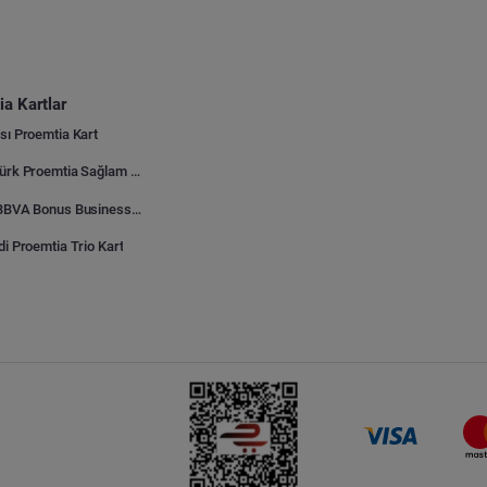
a Kartlar
sı Proemtia Kart
Kuveyt Türk Proemtia Sağlam Bayi Kart
Garanti BBVA Bonus Business Proemtia Bayi Kart
di Proemtia Trio Kart