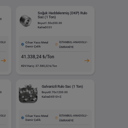
Soğuk Haddelenmiş (DKP) Rulo
Sac (1 Ton)
00
Boyut
1.50x200.00
Kalite
DC01
DOLU
İSTANBUL-ANADOLU -
Cihan Yassı Metal
Demir Çelik
ÜMRANİYE
41.338,24 ₺/Ton
KDV Hariç: 37.580,22 ₺/Ton
Galvanizli Rulo Sac (1 Ton)
00
Boyut
0.70x1200.00
Kalite
DX51D+Z
DOLU
İSTANBUL-ANADOLU -
Cihan Yassı Metal
Demir Çelik
ÜMRANİYE