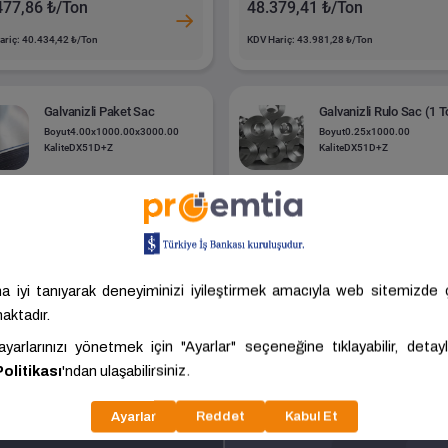
477,86 ₺/Ton
48.379,41 ₺/Ton
ariç: 40.434,42 ₺/Ton
KDV Hariç: 43.981,28 ₺/Ton
Galvanizli Paket Sac
Galvanizli Rulo Sac (1 T
Boyut
4.00x1000.00x3000.00
Boyut
0.25x1000.00
Kalite
DX51D+Z
Kalite
DX51D+Z
İSTANBUL-ANADOLU
İSTANBUL-ANA
han Yassı Metal
Cihan Yassı Metal
mir Çelik
Demir Çelik
- ÜMRANİYE
- ÜMRANİYE
280,35 ₺/Ton
51.280,35 ₺/Ton
ariç: 46.618,50 ₺/Ton
KDV Hariç: 46.618,50 ₺/Ton