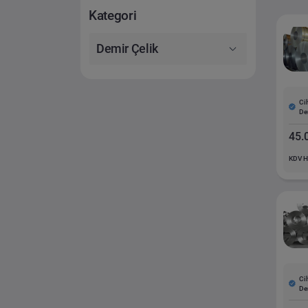
Kategori
Demir Çelik
Ci
De
45.
KDV H
Ci
De