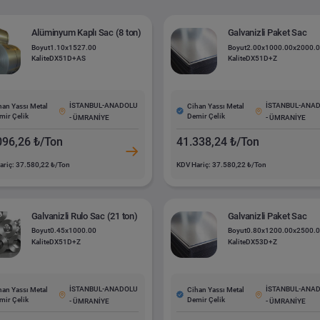
Alüminyum Kaplı Sac (8 ton)
Galvanizli Paket Sac
Boyut
1.10x1527.00
Boyut
2.00x1000.00x2000.
Kalite
DX51D+AS
Kalite
DX51D+Z
İSTANBUL-ANADOLU
İSTANBUL-ANA
han Yassı Metal
Cihan Yassı Metal
mir Çelik
Demir Çelik
- ÜMRANİYE
- ÜMRANİYE
096,26 ₺/Ton
41.338,24 ₺/Ton
ariç: 37.580,22 ₺/Ton
KDV Hariç: 37.580,22 ₺/Ton
Galvanizli Rulo Sac (21 ton)
Galvanizli Paket Sac
Boyut
0.45x1000.00
Boyut
0.80x1200.00x2500.
Kalite
DX51D+Z
Kalite
DX53D+Z
İSTANBUL-ANADOLU
İSTANBUL-ANA
han Yassı Metal
Cihan Yassı Metal
mir Çelik
Demir Çelik
- ÜMRANİYE
- ÜMRANİYE