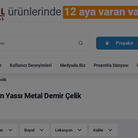
Proyakıt
r
Kullanıcı Deneyimleri
Medyada Biz
Proemtia Dünyası
elik
n Yassı Metal Demir Çelik
er
Boyut
Lokasyon
Kalite