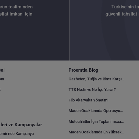
ürün tesliminden
Türkiye’nin f
ilat imkanı için
güvenli tahsilat
al
Proemtia Blog
şın
Gazbeton, Tuğla ve Bims Karşılaştırması: Hangisi Daha Avantajlı?
z
TTS Nedir ve Ne İşe Yarar?
Filo Akaryakıt Yönetimi
Maden Ocaklarında Operasyonel Verimlilik Nasıl Arttırılır?
Müteahhitler İçin Toptan İnşaat Malzemesi Satın Alma Rehberi
ikleri ve Kampanyalar
Maden Ocaklarında En Yüksek Gider Kalemleri Nelerdir?
Demirinde Kampanya