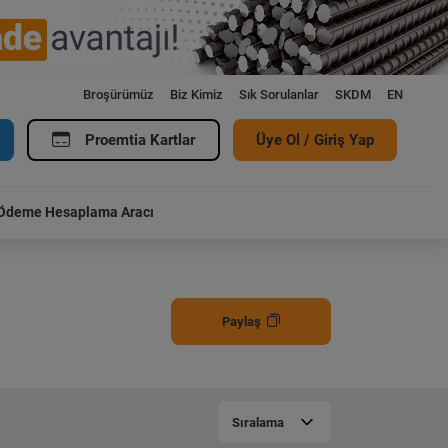
Broşürümüz
Biz Kimiz
Sık Sorulanlar
SKDM
EN
Proemtia Kartlar
Üye Ol / Giriş Yap
Ödeme Hesaplama Aracı
Paylaş
Sıralama