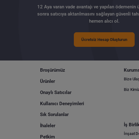
12 Aya varan vade avantajı ve yapılan ödemenin 
sonra satıcıya aktarılmasını sağlayan güvenli tahs
hemen alıcı ol.
Ücretsiz Hesap Oluşturun
Broşürümüz
Kurums
Bize Ula
Ürünler
Biz Kimi
Onaylı Satıcılar
Kullanıcı Deneyimleri
Sık Sorulanlar
İş Birl
İhaleler
İnşaat 
Petkim