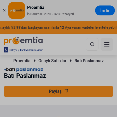
Proemtia
İndir
İş Bankası Grubu - B2B Pazaryeri
 aylık %3,99'dan başlayan oranlarla 12 Aya varan vadelerle erteleyebilir
Proemtia 
Onaylı Satıcılar 
Batı Paslanmaz
Batı Paslanmaz
Paylaş