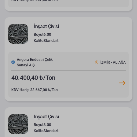
İnşaat Çivisi
Boyut
6.00
Kalite
Standart
Angora Endüstri Çelik
İZMİR - ALİAĞA
Sanayi A.Ş
40.400,40 ₺/Ton
KDV Hariç: 33.667,00 ₺/Ton
İnşaat Çivisi
Boyut
8.00
Kalite
Standart