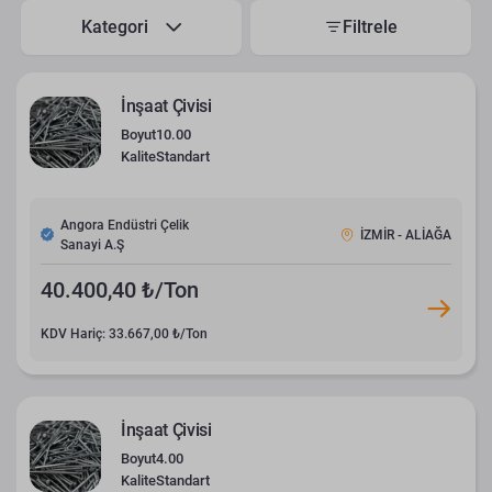
Kategori
Filtrele
İnşaat Çivisi
Boyut
10.00
Kalite
Standart
Angora Endüstri Çelik
İZMİR - ALİAĞA
Sanayi A.Ş
40.400,40 ₺/Ton
KDV Hariç: 33.667,00 ₺/Ton
İnşaat Çivisi
Boyut
4.00
Kalite
Standart