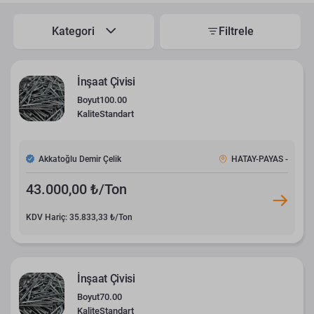
Kategori
Filtrele
İnşaat Çivisi
Boyut
100.00
Kalite
Standart
Akkatoğlu Demir Çelik
HATAY-PAYAS -
43.000,00 ₺/Ton
KDV Hariç: 35.833,33 ₺/Ton
İnşaat Çivisi
Boyut
70.00
Kalite
Standart