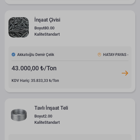
İnşaat Çivisi
Boyut
80.00
Kalite
Standart
Akkatoğlu Demir Çelik
HATAY-PAYAS -
43.000,00 ₺/Ton
KDV Hariç: 35.833,33 ₺/Ton
Tavlı İnşaat Teli
Boyut
2.00
Kalite
Standart