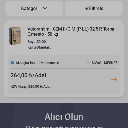
Kategori
Filtrele
Votorantim - CEM II/C-M (P-LL) 32,5 R Torba
Çimento - 50 kg
Boyut
50.00
Kalite
Standart
Akkaşlar İnşaat Malzemeleri
SİVAS - MERKEZ
264,00 ₺/Adet
KDV Hariç: 220,00 ₺/Adet
Alıcı Olun
12 Aya varan vade avantajı ve yapılan