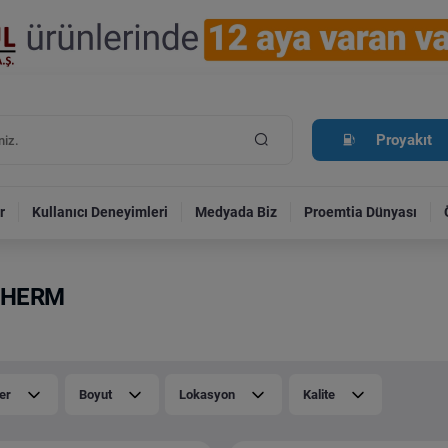
Proyakıt
r
Kullanıcı Deneyimleri
Medyada Biz
Proemtia Dünyası
THERM
er
Boyut
Lokasyon
Kalite