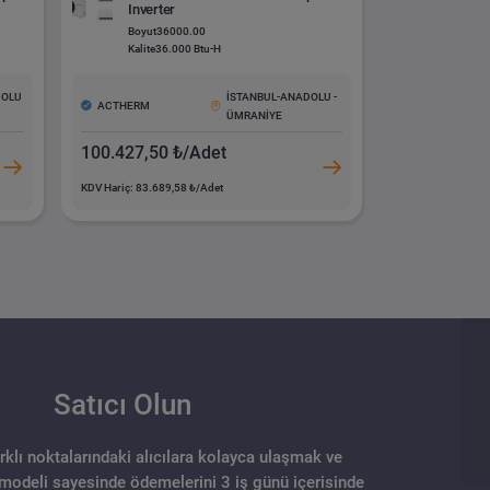
Inverter
Boyut
36000.00
Kalite
36.000 Btu-H
DOLU
İSTANBUL-ANADOLU -
ACTHERM
ÜMRANİYE
100.427,50 ₺/Adet
KDV Hariç: 83.689,58 ₺/Adet
Satıcı Olun
arklı noktalarındaki alıcılara kolayca ulaşmak ve
 modeli sayesinde ödemelerini 3 iş günü içerisinde