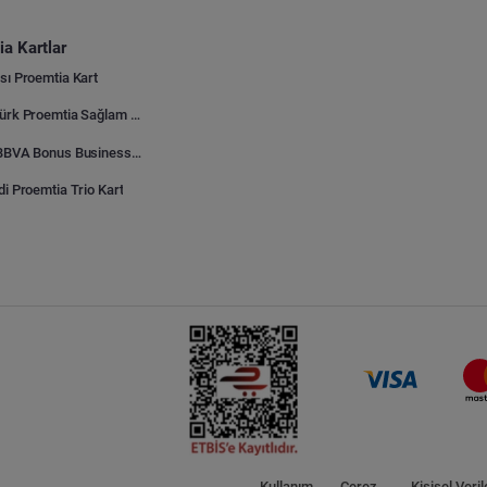
a Kartlar
sı Proemtia Kart
Kuveyt Türk Proemtia Sağlam Bayi Kart
Garanti BBVA Bonus Business Proemtia Bayi Kart
di Proemtia Trio Kart
Kullanım
Çerez
Kişisel Veril