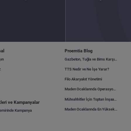
al
Proemtia Blog
şın
Gazbeton, Tuğla ve Bims Karşılaştırması: Hangisi Daha Avantajlı?
z
TTS Nedir ve Ne İşe Yarar?
Filo Akaryakıt Yönetimi
Maden Ocaklarında Operasyonel Verimlilik Nasıl Arttırılır?
Müteahhitler İçin Toptan İnşaat Malzemesi Satın Alma Rehberi
ikleri ve Kampanyalar
Maden Ocaklarında En Yüksek Gider Kalemleri Nelerdir?
Demirinde Kampanya