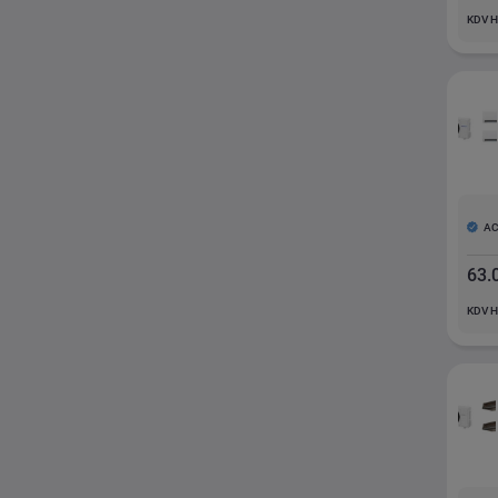
KDV H
A
63.
KDV H