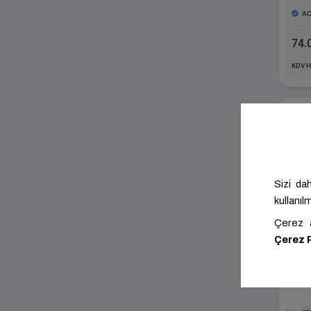
A
74.
KDV H
A
83.
KDV H