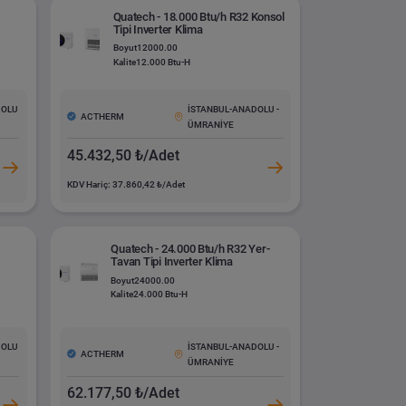
Quatech - 18.000 Btu/h R32 Konsol
Tipi Inverter Klima
Boyut
12000.00
Kalite
12.000 Btu-H
DOLU
İSTANBUL-ANADOLU -
ACTHERM
ÜMRANİYE
45.432,50 ₺/Adet
KDV Hariç: 37.860,42 ₺/Adet
Quatech - 24.000 Btu/h R32 Yer-
Tavan Tipi Inverter Klima
Boyut
24000.00
Kalite
24.000 Btu-H
DOLU
İSTANBUL-ANADOLU -
ACTHERM
ÜMRANİYE
62.177,50 ₺/Adet