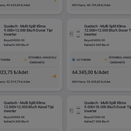
ariç: 44.625,00 ₺/Adet
KDV Hariç: 48.709,38 ₺/Adet
Quatech - Multi Split Klima
Quatech - Multi Split Klima
9.000+12.000 Btu/h Duvar Tipi
12.000+12.000 Btu/h Duvar T
Inverter
Inverter
Boyut
24000.00
Boyut
24000.00
Kalite
24.000 Btu-H
Kalite
24.000 Btu-H
İSTANBUL-ANADOLU
İSTANBUL-ANA
CTHERM
ACTHERM
- ÜMRANİYE
- ÜMRANİYE
023,75 ₺/Adet
64.345,00 ₺/Adet
ariç: 52.519,79 ₺/Adet
KDV Hariç: 53.620,83 ₺/Adet
Quatech - Multi Split Klima
Quatech - Multi Split Klima
12.000+12.000 Btu/h Kanal Tipi
9.000+18.000 Btu/h Duvar Ti
Inverter
Inverter
Boyut
24000.00
Boyut
27000.00
Kalite
24.000 Btu-H
Kalite
27.000 Btu-H