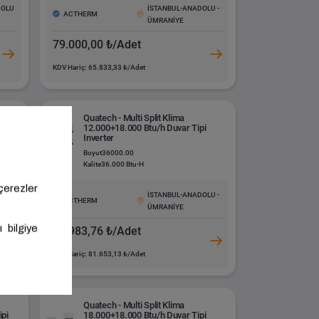
DOLU
İSTANBUL-ANADOLU -
ACTHERM
ÜMRANİYE
79.000,00 ₺/Adet
KDV Hariç: 65.833,33 ₺/Adet
Quatech - Multi Split Klima
12.000+18.000 Btu/h Duvar Tipi
Inverter
Boyut
36000.00
Kalite
36.000 Btu-H
DOLU
İSTANBUL-ANADOLU -
ACTHERM
ÜMRANİYE
97.983,76 ₺/Adet
KDV Hariç: 81.653,13 ₺/Adet
Quatech - Multi Split Klima
ipi
18.000+18.000 Btu/h Duvar Tipi