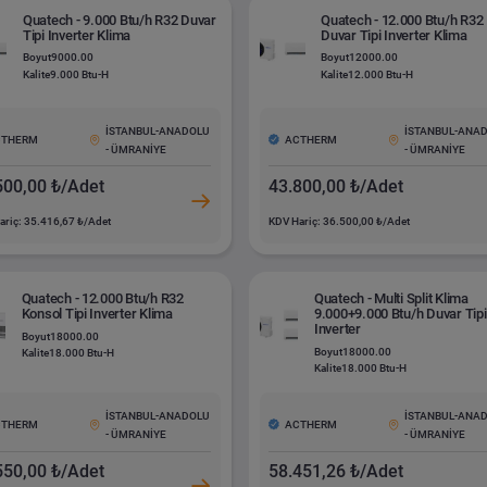
Quatech - 9.000 Btu/h R32 Duvar
Quatech - 12.000 Btu/h R32
Tipi Inverter Klima
Duvar Tipi Inverter Klima
Boyut
9000.00
Boyut
12000.00
Kalite
9.000 Btu-H
Kalite
12.000 Btu-H
İSTANBUL-ANADOLU
İSTANBUL-ANA
CTHERM
ACTHERM
- ÜMRANİYE
- ÜMRANİYE
500,00 ₺/Adet
43.800,00 ₺/Adet
ariç: 35.416,67 ₺/Adet
KDV Hariç: 36.500,00 ₺/Adet
Quatech - 12.000 Btu/h R32
Quatech - Multi Split Klima
Konsol Tipi Inverter Klima
9.000+9.000 Btu/h Duvar Tipi
Inverter
Boyut
18000.00
Boyut
18000.00
Kalite
18.000 Btu-H
Kalite
18.000 Btu-H
İSTANBUL-ANADOLU
İSTANBUL-ANA
CTHERM
ACTHERM
- ÜMRANİYE
- ÜMRANİYE
550,00 ₺/Adet
58.451,26 ₺/Adet