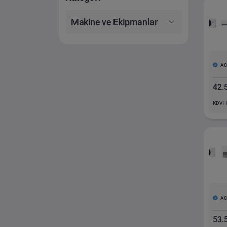
Makine ve Ekipmanlar
A
42.
KDV H
A
53.