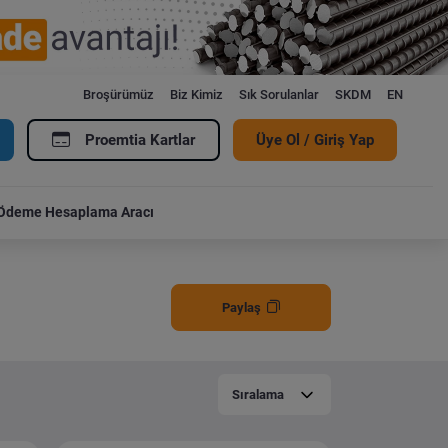
Broşürümüz
Biz Kimiz
Sık Sorulanlar
SKDM
EN
Proemtia Kartlar
Üye Ol / Giriş Yap
Ödeme Hesaplama Aracı
Paylaş
Sıralama