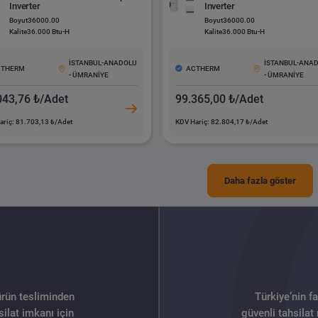
Inverter
Inverter
Boyut
36000.00
Boyut
36000.00
Kalite
36.000 Btu-H
Kalite
36.000 Btu-H
İSTANBUL-ANADOLU
İSTANBUL-ANA
CTHERM
ACTHERM
- ÜMRANİYE
- ÜMRANİYE
043,76 ₺/Adet
99.365,00 ₺/Adet
ariç: 81.703,13 ₺/Adet
KDV Hariç: 82.804,17 ₺/Adet
Daha fazla göster
ürün tesliminden
Türkiye’nin f
ilat imkanı için
güvenli tahsilat