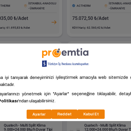
İSTANBUL-ANADOLU
İSTANBUL-ANA
CTHERM
ACTHERM
- ÜMRANİYE
- ÜMRANİYE
035,00 ₺/Adet
75.072,50 ₺/Adet
ariç: 61.695,83 ₺/Adet
KDV Hariç: 62.560,42 ₺/Adet
Quatech - Multi Split Klima
Quatech - 24.000 Btu/h R32
12.000+12.000 Btu/h Kaset Tipi
Salon Tipi Inverter Klima
Inverter
Boyut
24000.00
Boyut
24000.00
Kalite
24.000 Btu-H
Kalite
24.000 Btu-H
İSTANBUL-ANADOLU
İSTANBUL-ANA
CTHERM
ACTHERM
- ÜMRANİYE
- ÜMRANİYE
045,00 ₺/Adet
92.600,00 ₺/Adet
ariç: 69.204,17 ₺/Adet
KDV Hariç: 77.166,67 ₺/Adet
Quatech - Multi Split Klima
Quatech - Multi Split Klima
9.000+24.000 Btu/h Duvar Tipi
12.000+24.000 Btu/h Duvar T