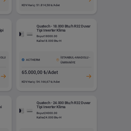
KDV Hariç: 51.814,58 ₺/Adet
Quatech - 18.000 Btu/h R32 Duvar
ipi
Tipi Inverter Klima
Boyut
18000.00
Kalite
18.000 Btu-H
DOLU
İSTANBUL-ANADOLU -
ACTHERM
ÜMRANİYE
65.000,00 ₺/Adet
KDV Hariç: 54.166,67 ₺/Adet
Quatech - 24.000 Btu/h R32 Duvar
pi
Tipi Inverter Klima
Boyut
24000.00
Kalite
24.000 Btu-H