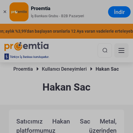
Proemtia
İndir
İş Bankası Grubu - B2B Pazaryeri
 aylık %3,99'dan başlayan oranlarla 12 Aya varan vadelerle erteleyebili
Proemtia 
Kullanıcı Deneyimleri 
Hakan Sac 
Hakan Sac
Satıcımız Hakan Sac Metal,
platformumuz üzerinden