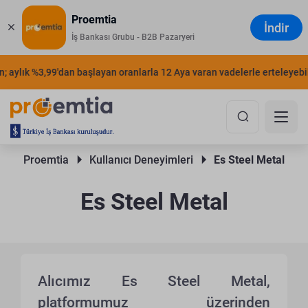
Proemtia
İndir
İş Bankası Grubu - B2B Pazaryeri
 aylık %3,99'dan başlayan oranlarla 12 Aya varan vadelerle erteleyebilir
Proemtia 
Kullanıcı Deneyimleri 
Es Steel Metal
Es Steel Metal
Alıcımız Es Steel Metal,
platformumuz üzerinden