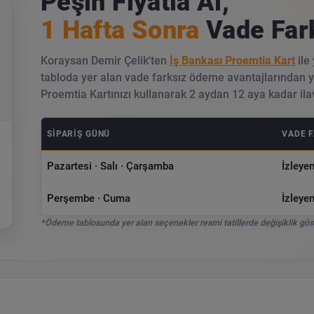
Peşin Fiyatla Al,
1 Hafta Sonra
Vade Far
Koraysan Demir Çelik'ten
İş Bankası Proemtia Kart
ile
tabloda yer alan vade farksız ödeme avantajlarından ya
Proemtia Kartınızı kullanarak 2 aydan 12 aya kadar ila
SIPARIŞ GÜNÜ
VADE 
Pazartesi · Salı · Çarşamba
İzleye
Perşembe · Cuma
İzleye
*Ödeme tablosunda yer alan seçenekler resmi tatillerde değişiklik gös