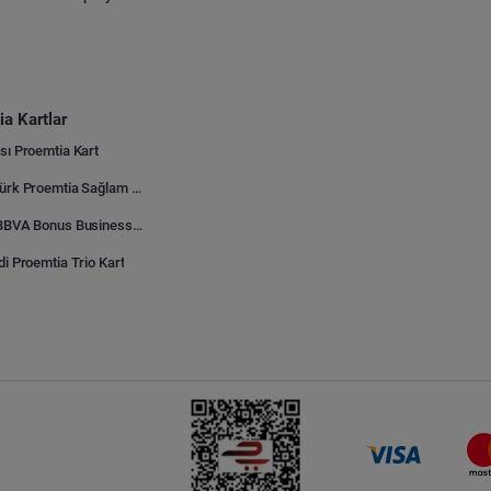
a Kartlar
sı Proemtia Kart
Kuveyt Türk Proemtia Sağlam Bayi Kart
Garanti BBVA Bonus Business Proemtia Bayi Kart
di Proemtia Trio Kart