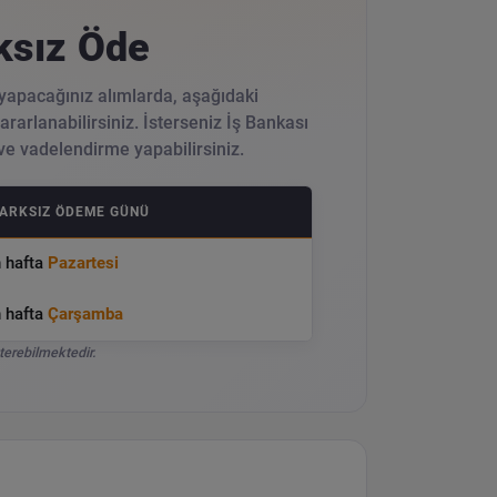
ksız Öde
 yapacağınız alımlarda, aşağıdaki
rarlanabilirsiniz. İsterseniz İş Bankası
ve vadelendirme yapabilirsiniz.
FARKSIZ ÖDEME GÜNÜ
n hafta
Pazartesi
n hafta
Çarşamba
terebilmektedir.