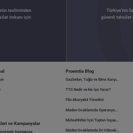
ürün tesliminden
Türkiye’nin f
ilat imkanı için
güvenli tahsilat
al
Proemtia Blog
şın
Gazbeton, Tuğla ve Bims Karşılaştırması: Hangisi Daha Avantajlı?
z
TTS Nedir ve Ne İşe Yarar?
Filo Akaryakıt Yönetimi
Maden Ocaklarında Operasyonel Verimlilik Nasıl Arttırılır?
Müteahhitler İçin Toptan İnşaat Malzemesi Satın Alma Rehberi
ikleri ve Kampanyalar
Maden Ocaklarında En Yüksek Gider Kalemleri Nelerdir?
Demirinde Kampanya