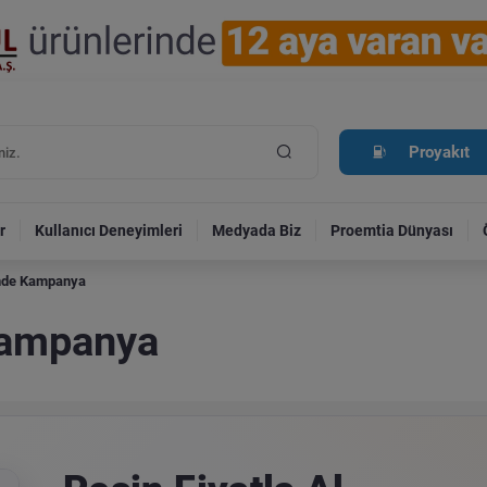
Proyakıt
r
Kullanıcı Deneyimleri
Medyada Biz
Proemtia Dünyası
inde Kampanya
Kampanya