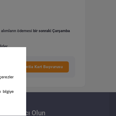
 alımların ödemesi
bir sonraki Çarşamba
rler.
 Bankası Proemtia Kart Başvurusu
Satıcı Olun