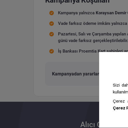
Kampanya yalnızca
Koraysan Demir 
Vade farksız ödeme imkânı yalnızc
Pazartesi, Salı ve Çarşamba yapılan
günü vade farksız gerçekleştirilebilir
İş Bankası Proemtia Kart sahipleri ar
Kampanyadan yararlanmak için İş Ba
Alıcı Olun