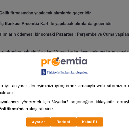
Çelik
firmasından yapılacak alımlarda geçerlidir.
a
İş Bankası Proemtia Kart
ile yapılacak alımlarda geçerlidir.
 alımların ödemesi
bir sonraki Pazartesi
; Perşembe ve Cuma yapılan
.
zu etmeleri halinde 2 aydan 12 aya kadar ilave vadelendirme yapabili
nkası Proemtia Kart'ınız yok mu?
İş