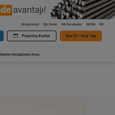
Broşürümüz
Biz Kimiz
Sık Sorulanlar
SKDM
EN
Proemtia Kartlar
Üye Ol / Giriş Yap
Ödeme Hesaplama Aracı