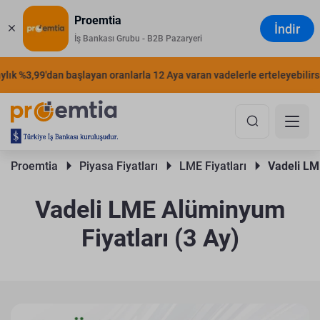
Proemtia
İndir
İş Bankası Grubu - B2B Pazaryeri
k %3,99'dan başlayan oranlarla 12 Aya varan vadelerle erteleyebilirsiniz
Proemtia 
Piyasa Fiyatları 
LME Fiyatları 
Vadeli LM
Vadeli LME Alüminyum
Fiyatları (3 Ay)