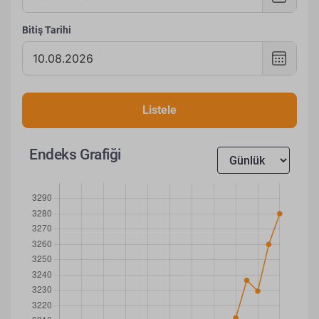
Seç
,
Bitiş Tarihi
Seçil
Tarih
tarih
Seç
,
10
Seçil
Temm
Listele
tarih
2026
10
Endeks Grafiği
Ağus
2026