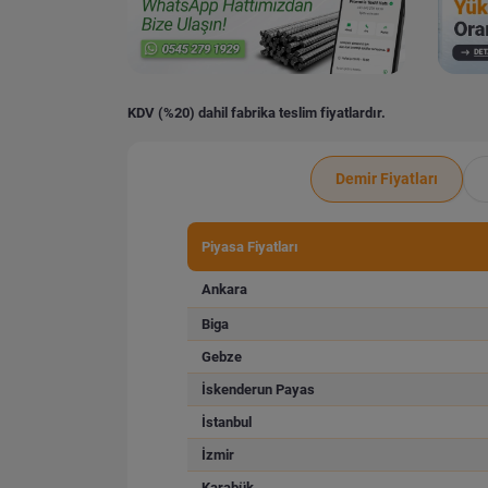
KDV (%20) dahil fabrika teslim fiyatlardır.
Demir Fiyatları
Piyasa Fiyatları
Ankara
Biga
Gebze
İskenderun Payas
İstanbul
İzmir
Karabük