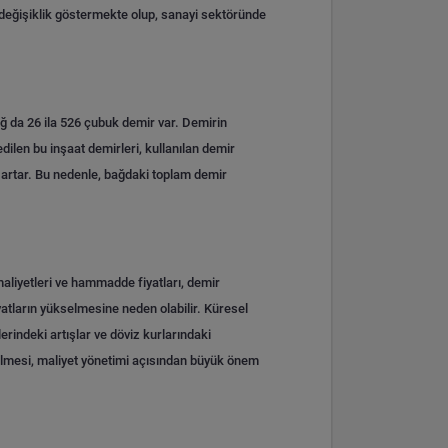
e değişiklik göstermekte olup, sanayi sektöründe
ağ da 26 ila 526 çubuk demir var. Demirin
dilen bu inşaat demirleri, kullanılan demir
ı artar. Bu nedenle, bağdaki toplam demir
 maliyetleri ve hammadde fiyatları, demir
yatların yükselmesine neden olabilir. Küresel
erindeki artışlar ve döviz kurlarındaki
 edilmesi, maliyet yönetimi açısından büyük önem