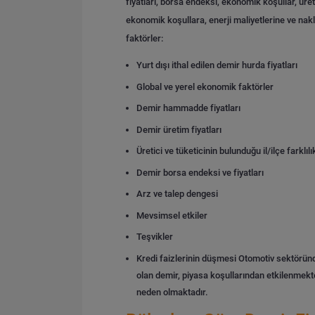
fiyatları, borsa endeksi, ekonomik koşullar, üret
ekonomik koşullara, enerji maliyetlerine ve nakl
faktörler:
Yurt dışı ithal edilen demir hurda fiyatları
Global ve yerel ekonomik faktörler
Demir hammadde fiyatları
Demir üretim fiyatları
Üretici ve tüketicinin bulunduğu il/ilçe farklılı
Demir borsa endeksi ve fiyatları
Arz ve talep dengesi
Mevsimsel etkiler
Teşvikler
Kredi faizlerinin düşmesi
Otomotiv sektöründ
olan demir, piyasa koşullarından etkilenmekte
neden olmaktadır.