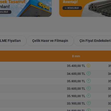
LME Fiyatları
Çelik Hasır ve Filmaşin
Çin Fiyat Endeksleri
8 mm
35.400,00 TL
3
34.600,00 TL
3
35.800,00 TL
3
33.600,00 TL
3
35.900,00 TL
3
33.900,00 TL
3
34.500,00 TL
3