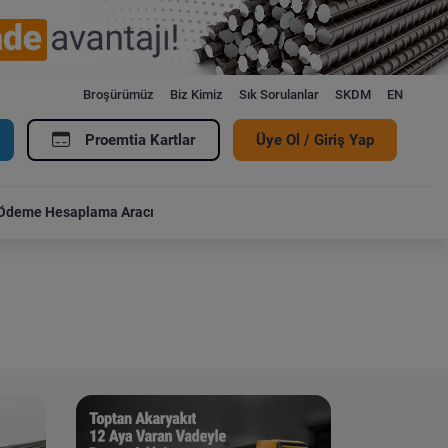
Broşürümüz
Biz Kimiz
Sık Sorulanlar
SKDM
EN
Proemtia Kartlar
Üye Ol / Giriş Yap
Ödeme Hesaplama Aracı