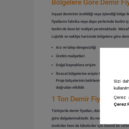
Bölgelere Göre Demir Fi
İnşaat demirinin üretildiği veya işlendiği bölge 
fiyatlarını fabrika veya depo yerlerinde teslim i
teslim de ilave bir maliyet yaratmaktadır. Mesafe
Lojistik ve nakliye haricinde bölgelere göre demir
Arz ve talep dengesizliği
Üretim maliyetleri
Doğal kaynaklara erişim
İhracat bölgelerine erişim
Demirin ton fiyatı,
Proje bütçelerinin belirlenmesinde doğrudan et
doğrudan etkilidir.
1 Ton Demir Fiyatı
Türkiye’de demir fiyatları, dünya genelindeki de
göre dalgalanmaktadır. Bu nedenle sürekli olar
üreticiler hem de tüketiciler için önemli bir ref