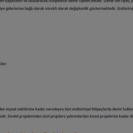
im kapasitesi ve uluslararası konjonktür demir fiyatını etkiler. Demir ton fiyatı,
iye giderlerine bağlı olarak sürekli olarak değişkenlik göstermektedir.
Endüstriye
kları
en inşaat sektörüne kadar neredeyse tüm endüstriyel ihtiyaçlarda demir kullanı
dir. Devlet projelerinden özel projelere yatırımlardan konut projelerine kadar d