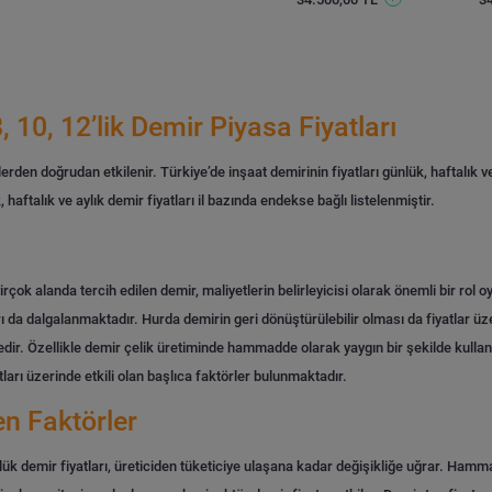
, 10, 12’lik Demir Piyasa Fiyatları
rlerden doğrudan etkilenir. Türkiye’de inşaat demirinin fiyatları günlük, haftalık ve
haftalık ve aylık demir fiyatları il bazında endekse bağlı listelenmiştir.
rçok alanda tercih edilen demir, maliyetlerin belirleyicisi olarak önemli bir ro
ı da dalgalanmaktadır. Hurda demirin geri dönüştürülebilir olması da fiyatlar üze
r. Özellikle demir çelik üretiminde hammadde olarak yaygın bir şekilde kullanı
tları üzerinde etkili olan başlıca faktörler bulunmaktadır.
en Faktörler
ük demir fiyatları, üreticiden tüketiciye ulaşana kadar değişikliğe uğrar. Hamma