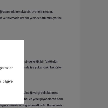
oğrudan etkilemektedir. Üretici firmalar,
tik ve taşımada üretim yerinden tüketim yerine
etlerin belirlenmesinde kritik bir faktördür.
maktadır. Fiyatlarında ise yukarıdaki faktörler
ve hükümetin uyguladığı vergi politikalarına
emir fiyatları, global ve yerel piyasalarda hem
 piyasa üzerinde doğrudan etkilidir.
Bu nedenle