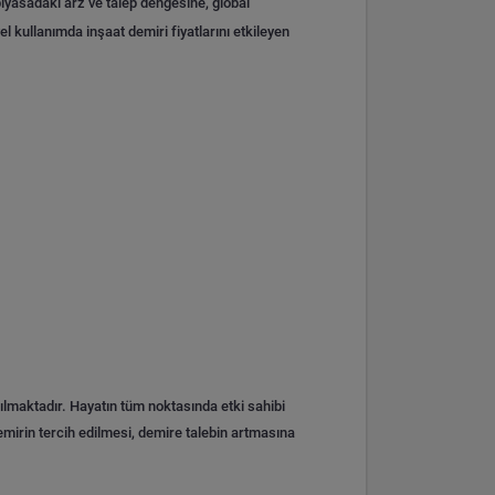
 piyasadaki arz ve talep dengesine, global
l kullanımda inşaat demiri fiyatlarını etkileyen
lmaktadır. Hayatın tüm noktasında etki sahibi
emirin tercih edilmesi, demire talebin artmasına