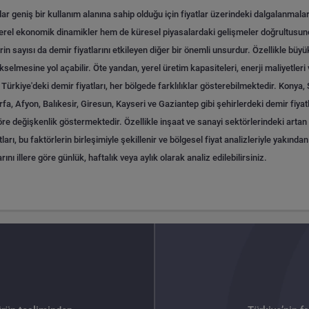
r geniş bir kullanım alanına sahip olduğu için fiyatlar üzerindeki dalgalanmala
 yerel ekonomik dinamikler hem de küresel piyasalardaki gelişmeler doğrultusun
rin sayısı da demir fiyatlarını etkileyen diğer bir önemli unsurdur. Özellikle büyük
yükselmesine yol açabilir. Öte yandan, yerel üretim kapasiteleri, enerji maliyetleri
Türkiye'deki demir fiyatları, her bölgede farklılıklar gösterebilmektedir. Kony
Afyon, Balıkesir, Giresun, Kayseri ve Gaziantep gibi şehirlerdeki demir fiyatları,
re değişkenlik göstermektedir. Özellikle inşaat ve sanayi sektörlerindeki artan t
tları, bu faktörlerin birleşimiyle şekillenir ve bölgesel fiyat analizleriyle yakında
rını illere göre günlük, haftalık veya aylık olarak analiz edilebilirsiniz.