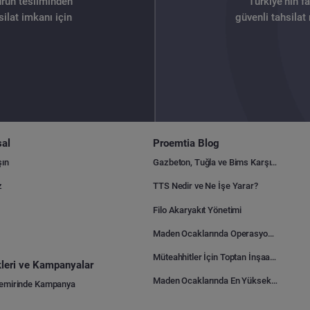
ürün tesliminden
Türkiye’nin f
ilat imkanı için
güvenli tahsilat
al
Proemtia Blog
şın
Gazbeton, Tuğla ve Bims Karşılaştırması: Hangisi Daha Avantajlı?
z
TTS Nedir ve Ne İşe Yarar?
Filo Akaryakıt Yönetimi
Maden Ocaklarında Operasyonel Verimlilik Nasıl Arttırılır?
Müteahhitler İçin Toptan İnşaat Malzemesi Satın Alma Rehberi
ikleri ve Kampanyalar
Maden Ocaklarında En Yüksek Gider Kalemleri Nelerdir?
Demirinde Kampanya