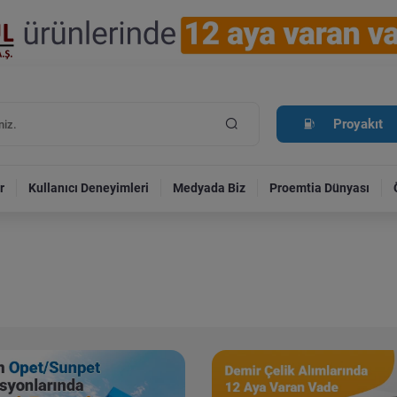
Proyakıt
r
Kullanıcı Deneyimleri
Medyada Biz
Proemtia Dünyası