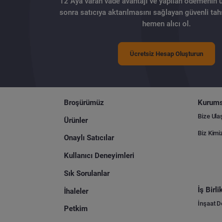
12 Aya varan vade avantajı ve yapılan ödemenin 
sonra satıcıya aktarılmasını sağlayan güvenli tahs
hemen alıcı ol.
Ücretsiz Hesap Oluşturun
Broşürümüz
Kurums
Bize Ula
Ürünler
Biz Kimi
Onaylı Satıcılar
Kullanıcı Deneyimleri
Sık Sorulanlar
İş Birl
İhaleler
İnşaat 
Petkim