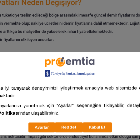
yatları Neden Değişiyor?
ile tüketiciye teslim edileceği bölge arasındaki mesafe güncel demir fiyatlarını d
çin vermekte olup; nakliye ücretlerini demir fiyatlarına dahil etmemektedir.
Lojis
 arttıkça bu maliyetler de yükselerek nihai fiyatı etkilemektedir.
 fiyatlarını etkileyen unsurlar:
 büyük miktarlarda demir kullanılan inşaat projeleri ve sanayi üretimlerinde maliy
kili olmaktadır. Büyük projelerde demir kiloyla değil genellikle ton ile hesaplan
mir çelik piyasalarındaki gelişmelere, döviz kurlarına, yerel ekonomik koşullara 
ak takip edilmesi gereken bir değişken olarak karşımıza çıkmaktadır.
Ortalama d
erans noktasıdır. İnşaat gibi sektörlerde endüstriyel kullanımda etkin olduğu için