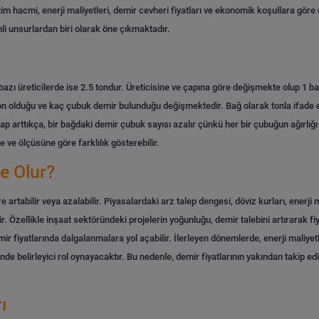
etim hacmi, enerji maliyetleri, demir cevheri fiyatları ve ekonomik koşullara gör
li unsurlardan biri olarak öne çıkmaktadır.
bazı üreticilerde ise 2.5 tondur. Üreticisine ve çapına göre değişmekte olup 1 b
ç ton olduğu ve kaç çubuk demir bulunduğu değişmektedir.
Bağ olarak tonla ifade e
Çap arttıkça, bir bağdaki demir çubuk sayısı azalır çünkü her bir çubuğun ağırlığ
e ve ölçüsüne göre farklılık gösterebilir.
e Olur?
artabilir veya azalabilir. Piyasalardaki arz talep dengesi, döviz kurları, enerji
ir.
Özellikle inşaat sektöründeki projelerin yoğunluğu, demir talebini artırarak fi
emir fiyatlarında dalgalanmalara yol açabilir.
İlerleyen dönemlerde, enerji maliyetl
yrinde belirleyici rol oynayacaktır. Bu nedenle, demir fiyatlarının yakından takip
ı