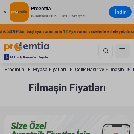
Proemtia
İndir
İş Bankası Grubu - B2B Pazaryeri
 %3,99'dan başlayan oranlarla 12 Aya varan vadelerle erteleyebilirsiniz.
Proemtia 
Piyasa Fiyatları 
Çelik Hasır ve Filmaşin 
Filmaşin Fiyatları