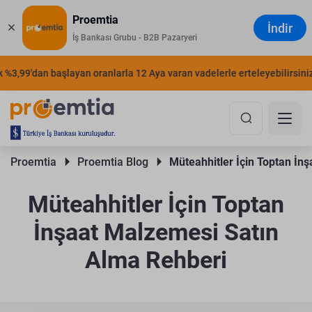
Proemtia
İndir
İş Bankası Grubu - B2B Pazaryeri
,99'dan başlayan oranlarla 12 Aya varan vadelerle erteleyebilirsiniz.
Müteahhitler İçin Uygun Ödeme ve Vade
Seçenekleri
Proemtia 
Proemtia Blog 
Müteahhitler İçin Toptan İn
Müteahhitler İçin Toptan
İnşaat Malzemesi Satın
Alma Rehberi