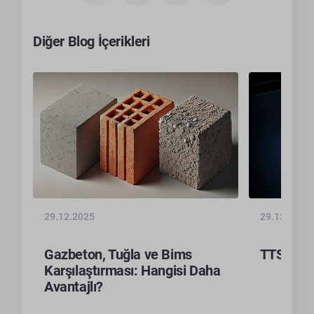
Diğer Blog İçerikleri
29.12.2025
29.12.2025
Gazbeton, Tuğla ve Bims
TTS Nedi
Karşılaştırması: Hangisi Daha
Avantajlı?