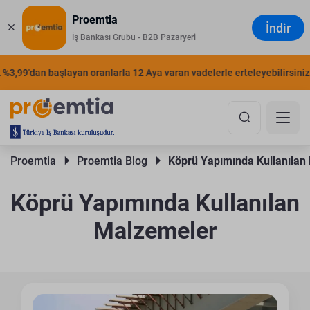
Proemtia
İndir
İş Bankası Grubu - B2B Pazaryeri
99'dan başlayan oranlarla 12 Aya varan vadelerle erteleyebilirsiniz.
Kalıp Sistemi Nedir? Köprü İnşaatında Hangi
Kalıp Türleri Kullanılır?
Proemtia 
Proemtia Blog 
Köprü Yapımında Kullanılan
Köprü Yapımında Kullanılan
Malzemeler