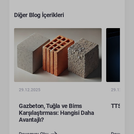
Diğer Blog İçerikleri
29.12.2025
29.12.2025
Gazbeton, Tuğla ve Bims
TTS Nedi
a
Karşılaştırması: Hangisi Daha
Avantajlı?